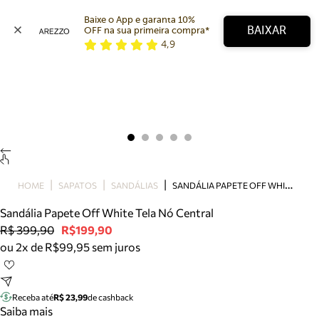
Baixe o App e garanta 10% 
BAIXAR
OFF na sua primeira compra* 
4,9
Arezzo
Favoritos
categorias sugeridas
Buscar produtos
Bota
Papete
Scarpin
Mocassim
Bolsa
S
ANDÁLIA PAPETE OFF WHITE TELA NÓ CENTRAL
HOME
SAPATOS
SANDÁLIAS
Sapatilha
Sandália Papete Off White Tela Nó Central
Tamanco
R$ 399,90
R$199,90
Tênis
ou 2x de R$99,95 sem juros
Mule
Rasteira
Precisa de ajuda?
Tire dúvidas sobre pedidos, devoluções e mais.
Receba até
R$ 23,99
de cashback
Saiba mais