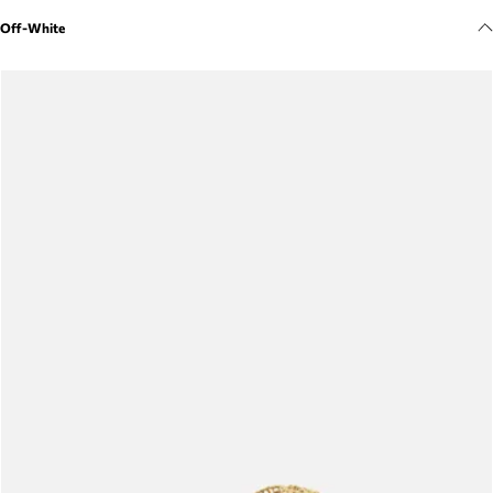
Meus pedidos
Off-White
Acompanhe seus pedidos e solicite devoluções.