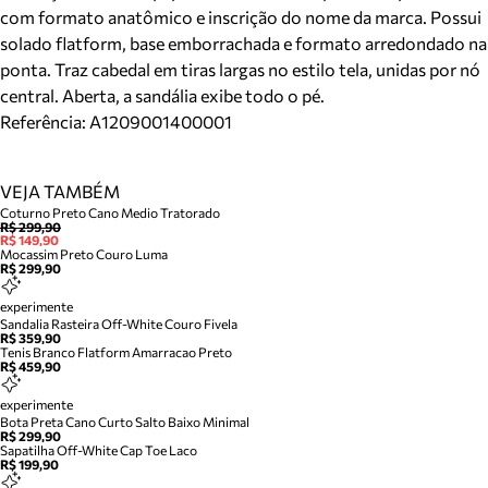
com formato anatômico e inscrição do nome da marca. Possui
solado flatform, base emborrachada e formato arredondado na
ponta. Traz cabedal em tiras largas no estilo tela, unidas por nó
central. Aberta, a sandália exibe todo o pé.
Referência:
A1209001400001
VEJA TAMBÉM
Coturno Preto Cano Medio Tratorado
R$ 299,90
R$ 149,90
Mocassim Preto Couro Luma
R$ 299,90
experimente
Sandalia Rasteira Off-White Couro Fivela
R$ 359,90
Tenis Branco Flatform Amarracao Preto
R$ 459,90
experimente
Bota Preta Cano Curto Salto Baixo Minimal
R$ 299,90
Sapatilha Off-White Cap Toe Laco
R$ 199,90