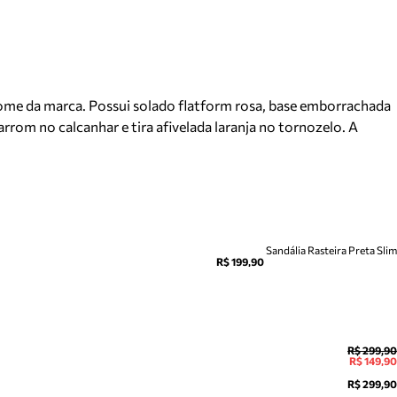
ome da marca. Possui solado flatform rosa, base emborrachada
rrom no calcanhar e tira afivelada laranja no tornozelo. A
Sandália Rasteira Preta Sl
R$ 199,90
R$ 299,90
R$ 149,90
R$ 299,90