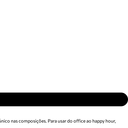
ajuda?
Tire dúvidas
sobre
pedidos,
devoluções e
mais.
Meus pedidos
Acompanhe
seus pedidos e
solicite
devoluções.
nico nas composições. Para usar do office ao happy hour,