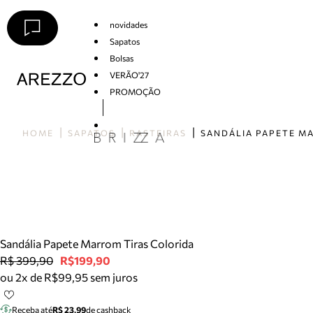
novidades
Sapatos
Bolsas
VERÃO'27
PROMOÇÃO
Arezzo
HOME
SAPATOS
RASTEIRAS
Sandália Papete Marrom Tiras Colorida
R$ 399,90
R$199,90
ou 2x de R$99,95 sem juros
Receba até
R$ 23,99
de cashback