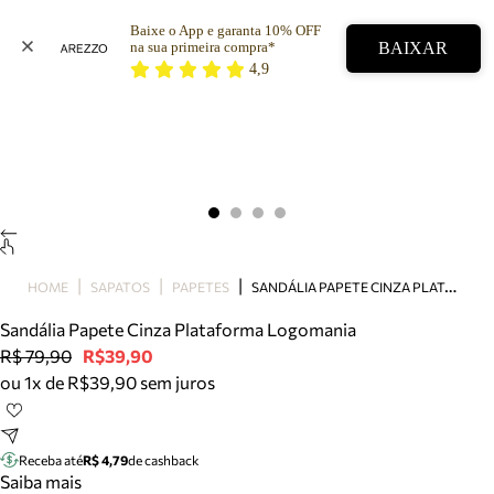
Baixe o App e garanta 10% OFF 
BAIXAR
na sua primeira compra* 
4,9
Arezzo
Favoritos
categorias sugeridas
Buscar produtos
Bota
Papete
Scarpin
Mocassim
Bolsa
S
ANDÁLIA PAPETE CINZA PLATAFORMA LOGOMANIA
HOME
SAPATOS
PAPETES
Sapatilha
Sandália Papete Cinza Plataforma Logomania
Tamanco
R$ 79,90
R$39,90
Tênis
ou 1x de R$39,90 sem juros
Mule
Rasteira
Precisa de ajuda?
Tire dúvidas sobre pedidos, devoluções e mais.
Receba até
R$ 4,79
de cashback
Saiba mais