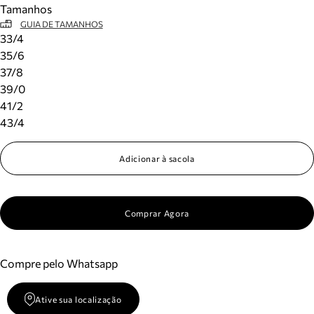
Tamanhos
Meus pedidos
GUIA DE TAMANHOS
Acompanhe seus pedidos e solicite devoluções.
33/4
35/6
37/8
39/0
41/2
43/4
Adicionar à sacola
Comprar Agora
Compre pelo Whatsapp
Ative sua localização