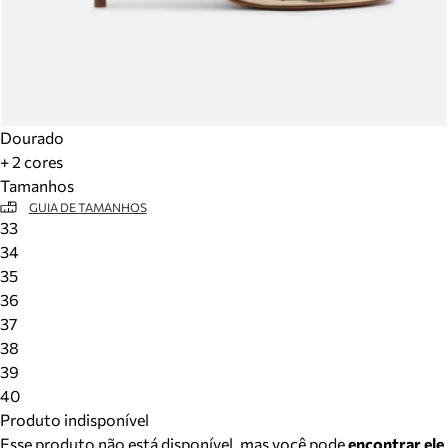
Dourado
+ 2 cores
Tamanhos
GUIA DE TAMANHOS
33
34
35
36
37
38
39
40
Produto indisponível
Esse produto não está disponível, mas você pode
encontrar ele