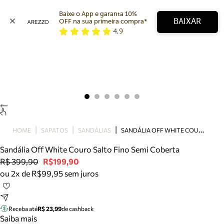
Baixe o App e garanta 10% 
BAIXAR
OFF na sua primeira compra* 
4,9
Arezzo
Favoritos
categorias sugeridas
Buscar produtos
Bota
Papete
Scarpin
Mocassim
Bolsa
S
ANDÁLIA OFF WHITE COURO SALTO FINO SEMI COBERTA
HOME
SAPATOS
SANDÁLIAS
Sapatilha
Sandália Off White Couro Salto Fino Semi Coberta
Tamanco
R$ 399,90
R$199,90
Tênis
ou 2x de R$99,95 sem juros
Mule
Rasteira
Precisa de ajuda?
Tire dúvidas sobre pedidos, devoluções e mais.
Receba até
R$ 23,99
de cashback
Saiba mais