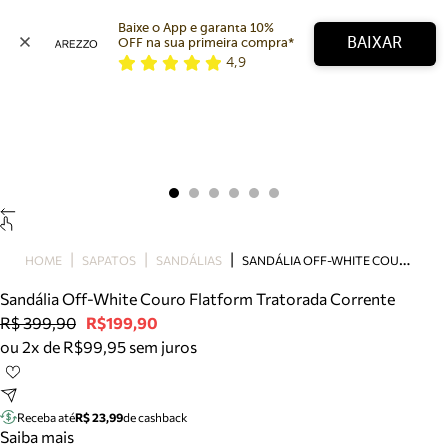
Baixe o App e garanta 10% 
BAIXAR
OFF na sua primeira compra* 
4,9
Arezzo
Favoritos
categorias sugeridas
Buscar produtos
Bota
Papete
Scarpin
Mocassim
Bolsa
S
ANDÁLIA OFF-WHITE COURO FLATFORM TRATORADA CORRENTE
HOME
SAPATOS
SANDÁLIAS
Sapatilha
Sandália Off-White Couro Flatform Tratorada Corrente
Tamanco
R$ 399,90
R$199,90
Tênis
ou 2x de R$99,95 sem juros
Mule
Rasteira
Precisa de ajuda?
Tire dúvidas sobre pedidos, devoluções e mais.
Receba até
R$ 23,99
de cashback
Saiba mais