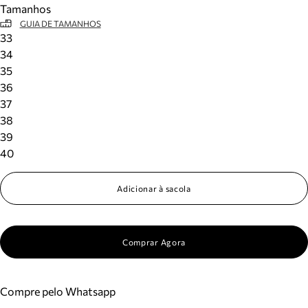
Tamanhos
Meus pedidos
GUIA DE TAMANHOS
Acompanhe seus pedidos e solicite devoluções.
33
34
35
36
37
38
39
40
Adicionar à sacola
Comprar Agora
Compre pelo Whatsapp