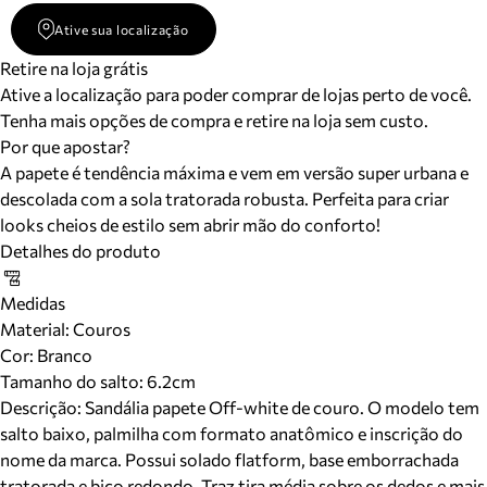
Ative sua localização
Retire na loja grátis
Ative a localização para poder comprar de lojas perto de você.
Tenha mais opções de compra e retire na loja sem custo.
Por que apostar?
A papete é tendência máxima e vem em versão super urbana e
descolada com a sola tratorada robusta. Perfeita para criar
looks cheios de estilo sem abrir mão do conforto!
Detalhes do produto
Medidas
Material
:
Couros
Cor
:
Branco
Tamanho do salto:
6.2cm
Descrição:
Sandália papete Off-white de couro. O modelo tem
salto baixo, palmilha com formato anatômico e inscrição do
nome da marca. Possui solado flatform, base emborrachada
tratorada e bico redondo. Traz tira média sobre os dedos e mais