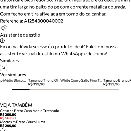
uma tira larga no peito do pé com corrente metálica dourada.
Com fecho em tira afivelada em torno do calcanhar.
Referência:
A1254300040002
Assistente de estilo
Ficou na dúvida se esse é o produto ideal? Fale com nossa
assistente virtual de estilo no WhatsApp e descubra!
Similares
Ver similares
Sandália Off-White Couro Salto Médio Bloco Lace Up
Tamanco Thong Off White Couro Salto Fino Tira Dedo
Tamanco Branco C
R$ 299,90
R$ 359,90
VEJA TAMBÉM
Coturno Preto Cano Medio Tratorado
R$ 299,90
R$ 149,90
Mocassim Preto Couro Luma
R$ 299,90