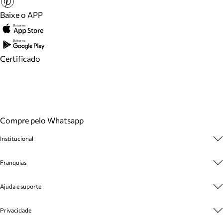
Baixe o APP
Certificado
Compre pelo Whatsapp
Institucional
Sobre A Marca
Franquias
Cashback
Trabalhe Conosco
Multimarcas
Ajuda e suporte
Venda Corporativa
Plano de Negócio
Sustentabilidade
Seja Franqueado
Central de Atendimento
Privacidade
Mapa do Site
Cadastro