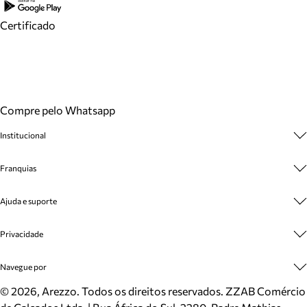
Certificado
Compre pelo Whatsapp
Institucional
Sobre A Marca
Franquias
Cashback
Trabalhe Conosco
Multimarcas
Ajuda e suporte
Venda Corporativa
Plano de Negócio
Sustentabilidade
Seja Franqueado
Central de Atendimento
Privacidade
Mapa do Site
Cadastro
Benefícios
Entrega
Termos de Uso
Navegue por
Inverno
Meus Pedidos
Politica e Privacidade
Mundo Arezzo
Trocas e Devoluções
Sapatos
©
2026
, Arezzo. Todos os direitos reservados.
ZZAB Comércio