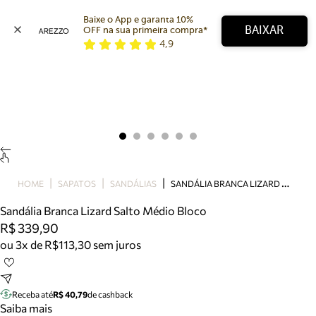
Baixe o App e garanta 10% 
BAIXAR
OFF na sua primeira compra* 
4,9
Arezzo
Favoritos
categorias sugeridas
Buscar produtos
Bota
Papete
Scarpin
Mocassim
Bolsa
S
ANDÁLIA BRANCA LIZARD SALTO MÉDIO BLOCO
HOME
SAPATOS
SANDÁLIAS
Sapatilha
Sandália Branca Lizard Salto Médio Bloco
Tamanco
R$ 339,90
Tênis
ou 3x de R$113,30 sem juros
Mule
Rasteira
Precisa de ajuda?
Tire dúvidas sobre pedidos, devoluções e mais.
Receba até
R$ 40,79
de cashback
Saiba mais