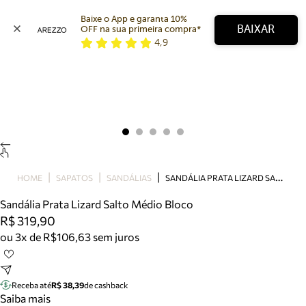
Baixe o App e garanta 10% 
BAIXAR
OFF na sua primeira compra* 
4,9
Arezzo
Favoritos
categorias sugeridas
Buscar produtos
Bota
Papete
Scarpin
Mocassim
Bolsa
S
ANDÁLIA PRATA LIZARD SALTO MÉDIO BLOCO
HOME
SAPATOS
SANDÁLIAS
Sapatilha
Sandália Prata Lizard Salto Médio Bloco
Tamanco
R$ 319,90
Tênis
ou 3x de R$106,63 sem juros
Mule
Rasteira
Precisa de ajuda?
Tire dúvidas sobre pedidos, devoluções e mais.
Receba até
R$ 38,39
de cashback
Saiba mais