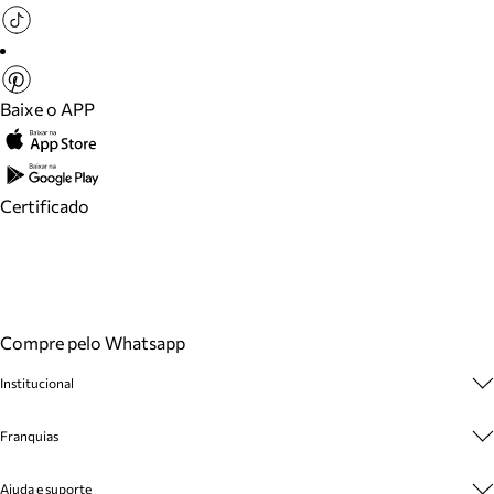
Baixe o APP
Certificado
Compre pelo Whatsapp
Institucional
Sobre A Marca
Franquias
Cashback
Trabalhe Conosco
Multimarcas
Ajuda e suporte