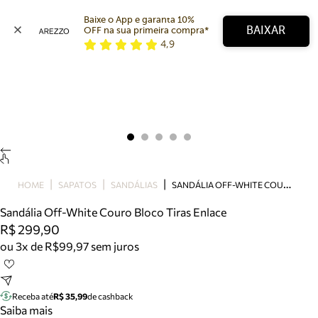
Baixe o App e garanta 10% 
BAIXAR
OFF na sua primeira compra* 
4,9
Arezzo
Favoritos
categorias sugeridas
Buscar produtos
Bota
Papete
Scarpin
Mocassim
Bolsa
S
ANDÁLIA OFF-WHITE COURO BLOCO TIRAS ENLACE
HOME
SAPATOS
SANDÁLIAS
Sapatilha
Sandália Off-White Couro Bloco Tiras Enlace
Tamanco
R$ 299,90
Tênis
ou 3x de R$99,97 sem juros
Mule
Rasteira
Precisa de ajuda?
Tire dúvidas sobre pedidos, devoluções e mais.
Receba até
R$ 35,99
de cashback
Saiba mais