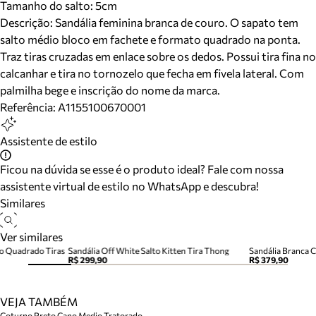
Tamanho do salto:
5cm
Descrição:
Sandália feminina branca de couro. O sapato tem
salto médio bloco em fachete e formato quadrado na ponta.
Traz tiras cruzadas em enlace sobre os dedos. Possui tira fina no
calcanhar e tira no tornozelo que fecha em fivela lateral. Com
palmilha bege e inscrição do nome da marca.
Referência:
A1155100670001
Assistente de estilo
Ficou na dúvida se esse é o produto ideal? Fale com nossa
assistente virtual de estilo no WhatsApp e descubra!
Similares
Ver similares
co Quadrado Tiras
Sandália Off White Salto Kitten Tira Thong
Sandália Branca C
R$ 299,90
R$ 379,90
VEJA TAMBÉM
Coturno Preto Cano Medio Tratorado