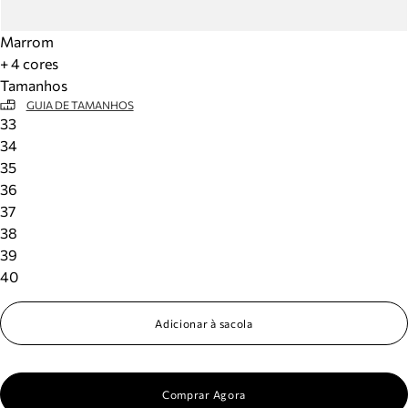
Marrom
+ 4 cores
Tamanhos
GUIA DE TAMANHOS
33
34
35
36
37
38
39
40
Adicionar à sacola
Comprar Agora