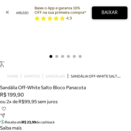
Baixe o App e garanta 10% 
BAIXAR
OFF na sua primeira compra* 
4,9
Arezzo
Favoritos
categorias sugeridas
Buscar produtos
Bota
Papete
Scarpin
Mocassim
Bolsa
S
ANDÁLIA OFF-WHITE SALTO BLOCO PANACOTA
HOME
SAPATOS
SANDÁLIAS
Sapatilha
Sandália Off-White Salto Bloco Panacota
Tamanco
R$ 199,90
Tênis
ou 2x de R$99,95 sem juros
Mule
Rasteira
Precisa de ajuda?
Tire dúvidas sobre pedidos, devoluções e mais.
Receba até
R$ 23,99
de cashback
Saiba mais