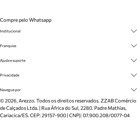
Compre pelo Whatsapp
Institucional
Sobre A Marca
Franquias
Cashback
Trabalhe Conosco
Multimarcas
Ajuda e suporte
Venda Corporativa
Plano de Negócio
Sustentabilidade
Seja Franqueado
Central de Atendimento
Privacidade
Mapa do Site
Cadastro
Benefícios
Entrega
Termos de Uso
Navegue por
Inverno
Meus Pedidos
Politica e Privacidade
Mundo Arezzo
Trocas e Devoluções
Sapatos
©
2026
, Arezzo. Todos os direitos reservados.
ZZAB Comércio
Cartão Presente
Bolsas
de Calçados Ltda. | Rua África do Sul, 2280. Padre Mathias,
Localizador de lojas
Scarpins
Cariacica/ES. CEP: 29157-900 | CNPJ: 07.900.208/0077-04
Sapatilhas
Mocassins