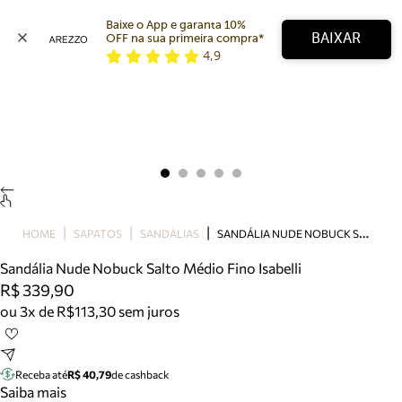
Baixe o App e garanta 10% 
BAIXAR
OFF na sua primeira compra* 
4,9
Arezzo
Favoritos
categorias sugeridas
Buscar produtos
Bota
Papete
Scarpin
Mocassim
Bolsa
S
ANDÁLIA NUDE NOBUCK SALTO MÉDIO FINO ISABELLI
HOME
SAPATOS
SANDÁLIAS
Sapatilha
Sandália Nude Nobuck Salto Médio Fino Isabelli
Tamanco
R$ 339,90
Tênis
ou 3x de R$113,30 sem juros
Mule
Rasteira
Precisa de ajuda?
Tire dúvidas sobre pedidos, devoluções e mais.
Receba até
R$ 40,79
de cashback
Saiba mais