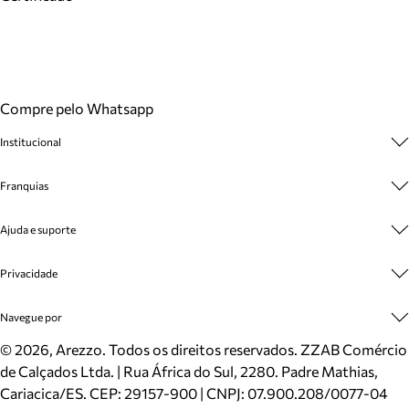
Compre pelo Whatsapp
Institucional
Sobre A Marca
Franquias
Cashback
Trabalhe Conosco
Multimarcas
Ajuda e suporte
Venda Corporativa
Plano de Negócio
Sustentabilidade
Seja Franqueado
Central de Atendimento
Privacidade
Mapa do Site
Cadastro
Benefícios
Entrega
Termos de Uso
Navegue por
Inverno
Meus Pedidos
Politica e Privacidade
Mundo Arezzo
Trocas e Devoluções
Sapatos
©
2026
, Arezzo. Todos os direitos reservados.
ZZAB Comércio
Cartão Presente
Bolsas
de Calçados Ltda. | Rua África do Sul, 2280. Padre Mathias,
Localizador de lojas
Scarpins
Cariacica/ES. CEP: 29157-900 | CNPJ: 07.900.208/0077-04