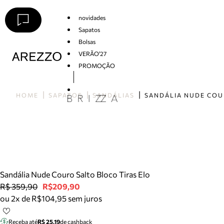
novidades
Sapatos
Bolsas
VERÃO'27
PROMOÇÃO
Arezzo
HOME
SAPATOS
SANDÁLIAS
Sandália Nude Couro Salto Bloco Tiras Elo
R$ 359,90
R$209,90
ou 2x de R$104,95 sem juros
Receba até
R$ 25,19
de cashback