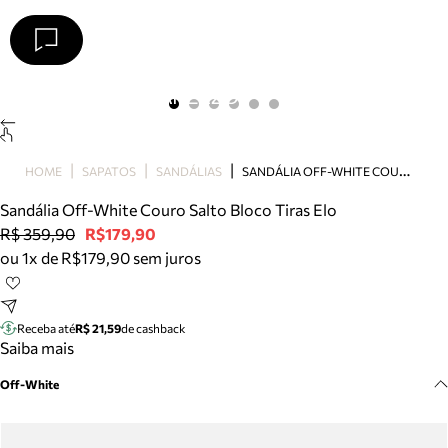
Arezzo
Favoritos
categorias sugeridas
Buscar produtos
Bota
S
ANDÁLIA OFF-WHITE COURO SALTO BLOCO TIRAS ELO
HOME
SAPATOS
SANDÁLIAS
Papete
Scarpin
Sandália Off-White Couro Salto Bloco Tiras Elo
Mocassim
R$ 359,90
R$179,90
Bolsa
ou 1x de R$179,90 sem juros
Sapatilha
Tamanco
Tênis
Receba até
R$ 21,59
de cashback
Mule
Saiba mais
Rasteira
Off-White
Precisa de ajuda?
Tire dúvidas sobre pedidos, devoluções e mais.