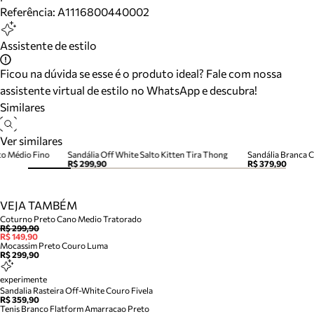
Referência:
A1116800440002
Assistente de estilo
Ficou na dúvida se esse é o produto ideal? Fale com nossa
assistente virtual de estilo no WhatsApp e descubra!
Similares
Ver similares
to Médio Fino
Sandália Off White Salto Kitten Tira Thong
Sandália Branca C
R$ 299,90
R$ 379,90
VEJA TAMBÉM
Coturno Preto Cano Medio Tratorado
R$ 299,90
R$ 149,90
Mocassim Preto Couro Luma
R$ 299,90
experimente
Sandalia Rasteira Off-White Couro Fivela
R$ 359,90
Tenis Branco Flatform Amarracao Preto