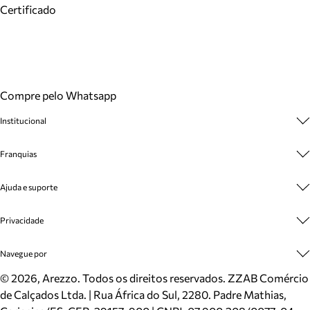
Certificado
Compre pelo Whatsapp
Institucional
Sobre A Marca
Franquias
Cashback
Trabalhe Conosco
Multimarcas
Ajuda e suporte
Venda Corporativa
Plano de Negócio
Sustentabilidade
Seja Franqueado
Central de Atendimento
Privacidade
Mapa do Site
Cadastro
Benefícios
Entrega
Termos de Uso
Navegue por
Inverno
Meus Pedidos
Politica e Privacidade
Mundo Arezzo
Trocas e Devoluções
Sapatos
©
2026
, Arezzo. Todos os direitos reservados.
ZZAB Comércio
Cartão Presente
Bolsas
de Calçados Ltda. | Rua África do Sul, 2280. Padre Mathias,