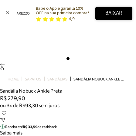
Baixe o App e garanta 10% 
BAIXAR
OFF na sua primeira compra* 
4,9
Arezzo
Favoritos
categorias sugeridas
Buscar produtos
Bota
Papete
Scarpin
Mocassim
Bolsa
S
ANDÁLIA NOBUCK ANKLE PRETA
HOME
SAPATOS
SANDÁLIAS
Sapatilha
Sandália Nobuck Ankle Preta
Tamanco
R$ 279,90
Tênis
ou 3x de R$93,30 sem juros
Mule
Rasteira
Precisa de ajuda?
Tire dúvidas sobre pedidos, devoluções e mais.
Receba até
R$ 33,59
de cashback
Saiba mais