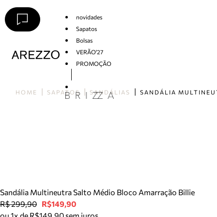
novidades
Sapatos
Bolsas
VERÃO'27
PROMOÇÃO
Arezzo
HOME
SAPATOS
SANDÁLIAS
Sandália Multineutra Salto Médio Bloco Amarração Billie
R$ 299,90
R$149,90
ou 1x de R$149,90 sem juros