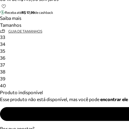
Receba até
R$ 17,99
de cashback
Saiba mais
Tamanhos
GUIA DE TAMANHOS
33
34
35
36
37
38
39
40
Produto indisponível
Esse produto não está disponível, mas você pode
encontrar ele
Por que apostar?