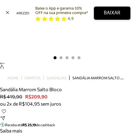
Baixe o App e garanta 10% 
BAIXAR
OFF na sua primeira compra* 
4,9
Arezzo
Favoritos
categorias sugeridas
Buscar produtos
Bota
Papete
Scarpin
Mocassim
Bolsa
S
ANDÁLIA MARROM SALTO BLOCO
HOME
SAPATOS
SANDÁLIAS
Sapatilha
Sandália Marrom Salto Bloco
Tamanco
R$ 419,90
R$209,90
Tênis
ou 2x de R$104,95 sem juros
Mule
Rasteira
Precisa de ajuda?
Tire dúvidas sobre pedidos, devoluções e mais.
Receba até
R$ 25,19
de cashback
Saiba mais