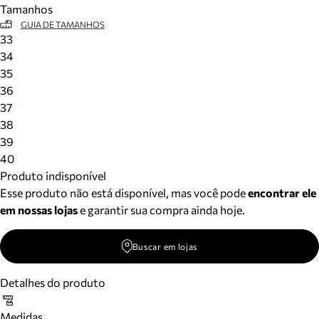
Tamanhos
Meus pedidos
GUIA DE TAMANHOS
Acompanhe seus pedidos e solicite devoluções.
33
34
35
36
37
38
39
40
Produto indisponível
Esse produto não está disponível, mas você pode
encontrar ele
em nossas lojas
e garantir sua compra ainda hoje.
Buscar em lojas
Detalhes do produto
Medidas