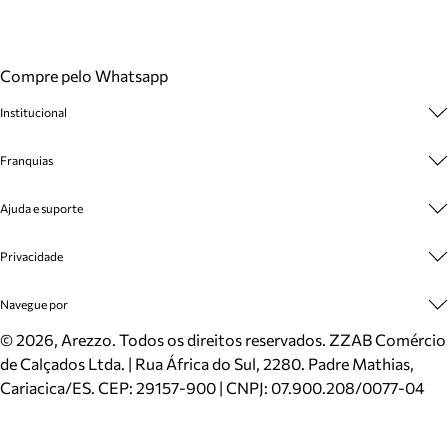
Compre pelo Whatsapp
Institucional
Sobre A Marca
Franquias
Cashback
Trabalhe Conosco
Multimarcas
Ajuda e suporte
Venda Corporativa
Plano de Negócio
Sustentabilidade
Seja Franqueado
Central de Atendimento
Privacidade
Mapa do Site
Cadastro
Benefícios
Entrega
Termos de Uso
Navegue por
Inverno
Meus Pedidos
Politica e Privacidade
Mundo Arezzo
Trocas e Devoluções
Sapatos
©
2026
, Arezzo. Todos os direitos reservados.
ZZAB Comércio
Cartão Presente
Bolsas
de Calçados Ltda. | Rua África do Sul, 2280. Padre Mathias,
Localizador de lojas
Scarpins
Cariacica/ES. CEP: 29157-900 | CNPJ: 07.900.208/0077-04
Sapatilhas
Mocassins