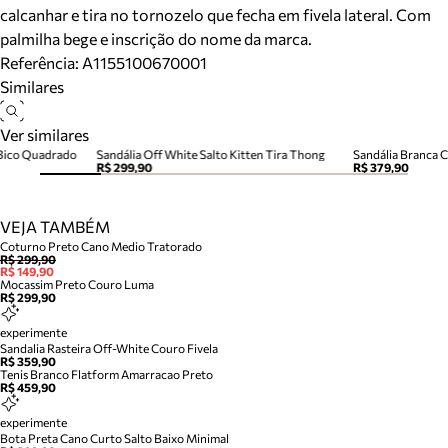
calcanhar e tira no tornozelo que fecha em fivela lateral. Com
palmilha bege e inscrição do nome da marca.
Referência:
A1155100670001
Similares
Ver similares
Bico Quadrado
Sandália Off White Salto Kitten Tira Thong
Sandália Branca C
R$ 299,90
R$ 379,90
VEJA TAMBÉM
Coturno Preto Cano Medio Tratorado
R$ 299,90
R$ 149,90
Mocassim Preto Couro Luma
R$ 299,90
experimente
Sandalia Rasteira Off-White Couro Fivela
R$ 359,90
Tenis Branco Flatform Amarracao Preto
R$ 459,90
experimente
Bota Preta Cano Curto Salto Baixo Minimal