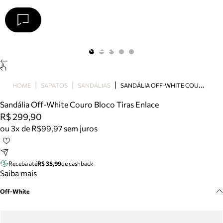
Arezzo
Favoritos
categorias sugeridas
Buscar produtos
Bota
S
ANDÁLIA OFF-WHITE COURO BLOCO TIRAS ENLACE
HOME
SAPATOS
SANDÁLIAS
Papete
Scarpin
Sandália Off-White Couro Bloco Tiras Enlace
Mocassim
R$ 299,90
Bolsa
ou 3x de R$99,97 sem juros
Sapatilha
Tamanco
Tênis
Receba até
R$ 35,99
de cashback
Mule
Saiba mais
Rasteira
Off-White
Precisa de ajuda?
Tire dúvidas sobre pedidos, devoluções e mais.