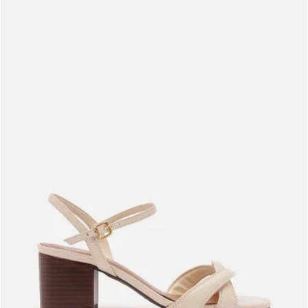
Meus pedidos
Acompanhe seus pedidos e solicite devoluções.