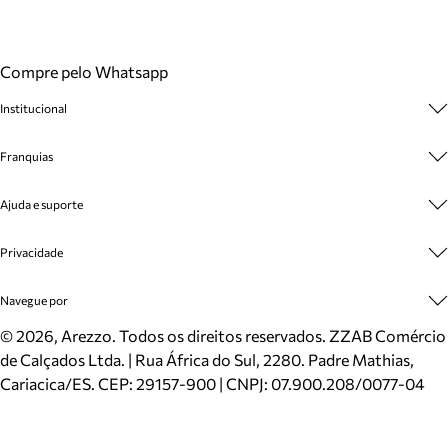
Compre pelo Whatsapp
Institucional
Sobre A Marca
Franquias
Cashback
Trabalhe Conosco
Multimarcas
Ajuda e suporte
Venda Corporativa
Plano de Negócio
Sustentabilidade
Seja Franqueado
Central de Atendimento
Privacidade
Mapa do Site
Cadastro
Benefícios
Entrega
Termos de Uso
Navegue por
Inverno
Meus Pedidos
Politica e Privacidade
Mundo Arezzo
Trocas e Devoluções
Sapatos
©
2026
, Arezzo. Todos os direitos reservados.
ZZAB Comércio
Cartão Presente
Bolsas
de Calçados Ltda. | Rua África do Sul, 2280. Padre Mathias,
Localizador de lojas
Scarpins
Cariacica/ES. CEP: 29157-900 | CNPJ: 07.900.208/0077-04
Sapatilhas
Mocassins