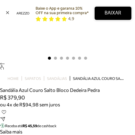
Baixe o App e garanta 10% 
BAIXAR
OFF na sua primeira compra* 
4,9
Arezzo
Favoritos
categorias sugeridas
Buscar produtos
Bota
Papete
Scarpin
Mocassim
Bolsa
S
ANDÁLIA AZUL COURO SALTO BLOCO DEDEIRA PEDRA
HOME
SAPATOS
SANDÁLIAS
Sapatilha
Sandália Azul Couro Salto Bloco Dedeira Pedra
Tamanco
R$ 379,90
Tênis
ou 4x de R$94,98 sem juros
Mule
Rasteira
Precisa de ajuda?
Tire dúvidas sobre pedidos, devoluções e mais.
Receba até
R$ 45,59
de cashback
Saiba mais