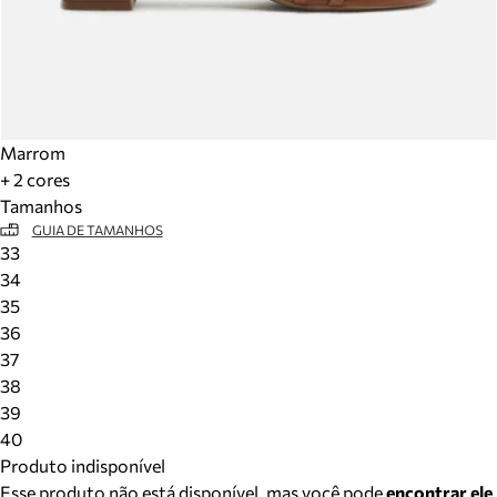
Marrom
+ 2 cores
Tamanhos
GUIA DE TAMANHOS
33
34
35
36
37
38
39
40
Produto indisponível
Esse produto não está disponível, mas você pode
encontrar ele