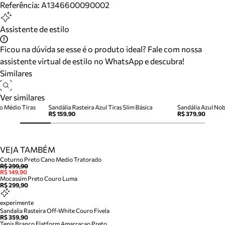
Referência:
A1346600090002
Assistente de estilo
Ficou na dúvida se esse é o produto ideal? Fale com nossa
assistente virtual de estilo no WhatsApp e descubra!
Similares
Ver similares
to Médio Tiras
Sandália Rasteira Azul Tiras Slim Básica
R$ 159,90
R$ 379,90
VEJA TAMBÉM
Coturno Preto Cano Medio Tratorado
R$ 299,90
R$ 149,90
Mocassim Preto Couro Luma
R$ 299,90
experimente
Sandalia Rasteira Off-White Couro Fivela
R$ 359,90
Tenis Branco Flatform Amarracao Preto