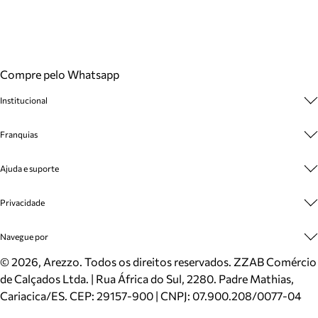
Compre pelo Whatsapp
Institucional
Sobre A Marca
Franquias
Cashback
Trabalhe Conosco
Multimarcas
Ajuda e suporte
Venda Corporativa
Plano de Negócio
Sustentabilidade
Seja Franqueado
Central de Atendimento
Privacidade
Mapa do Site
Cadastro
Benefícios
Entrega
Termos de Uso
Navegue por
Inverno
Meus Pedidos
Politica e Privacidade
Mundo Arezzo
Trocas e Devoluções
Sapatos
©
2026
, Arezzo. Todos os direitos reservados.
ZZAB Comércio
Cartão Presente
Bolsas
de Calçados Ltda. | Rua África do Sul, 2280. Padre Mathias,
Localizador de lojas
Scarpins
Cariacica/ES. CEP: 29157-900 | CNPJ: 07.900.208/0077-04
Sapatilhas