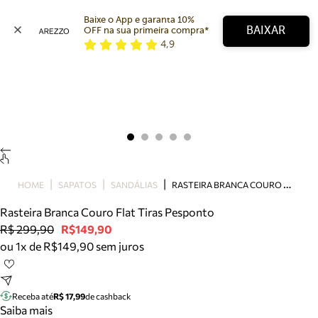
Baixe o App e garanta 10% 
BAIXAR
OFF na sua primeira compra* 
4,9
Arezzo
Favoritos
categorias sugeridas
Buscar produtos
Bota
Papete
Scarpin
Mocassim
Bolsa
R
ASTEIRA BRANCA COURO FLAT TIRAS PESPONTO
HOME
SAPATOS
SANDÁLIAS
Sapatilha
Rasteira Branca Couro Flat Tiras Pesponto
Tamanco
R$ 299,90
R$149,90
Tênis
ou 1x de R$149,90 sem juros
Mule
Rasteira
Precisa de ajuda?
Tire dúvidas sobre pedidos, devoluções e mais.
Receba até
R$ 17,99
de cashback
Saiba mais