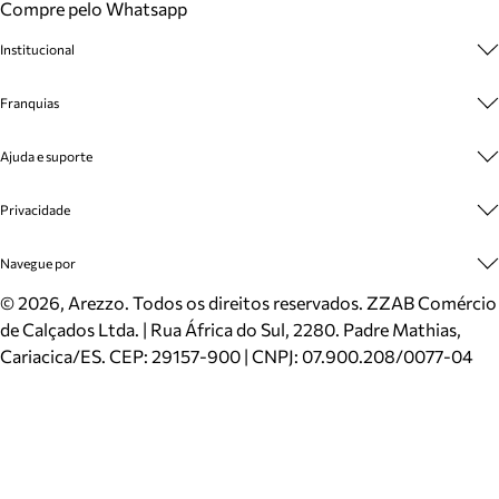
Compre pelo Whatsapp
Institucional
Sobre A Marca
Franquias
Cashback
Trabalhe Conosco
Multimarcas
Ajuda e suporte
Venda Corporativa
Plano de Negócio
Sustentabilidade
Seja Franqueado
Central de Atendimento
Privacidade
Mapa do Site
Cadastro
Benefícios
Entrega
Termos de Uso
Navegue por
Inverno
Meus Pedidos
Politica e Privacidade
Mundo Arezzo
Trocas e Devoluções
Sapatos
©
2026
, Arezzo. Todos os direitos reservados.
ZZAB Comércio
Cartão Presente
Bolsas
de Calçados Ltda. | Rua África do Sul, 2280. Padre Mathias,
Localizador de lojas
Scarpins
Cariacica/ES. CEP: 29157-900 | CNPJ: 07.900.208/0077-04
Sapatilhas
Mocassins
Tênis
Sandálias
Mules