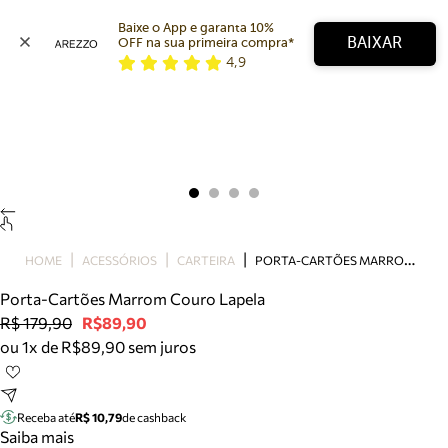
Baixe o App e garanta 10% 
BAIXAR
OFF na sua primeira compra* 
4,9
Arezzo
Favoritos
categorias sugeridas
Buscar produtos
Bota
Papete
Scarpin
Mocassim
Bolsa
P
ORTA-CARTÕES MARROM COURO LAPELA
HOME
ACESSÓRIOS
CARTEIRA
Sapatilha
Porta-Cartões Marrom Couro Lapela
Tamanco
R$ 179,90
R$89,90
Tênis
ou 1x de R$89,90 sem juros
Mule
Rasteira
Precisa de ajuda?
Tire dúvidas sobre pedidos, devoluções e mais.
Receba até
R$ 10,79
de cashback
Saiba mais