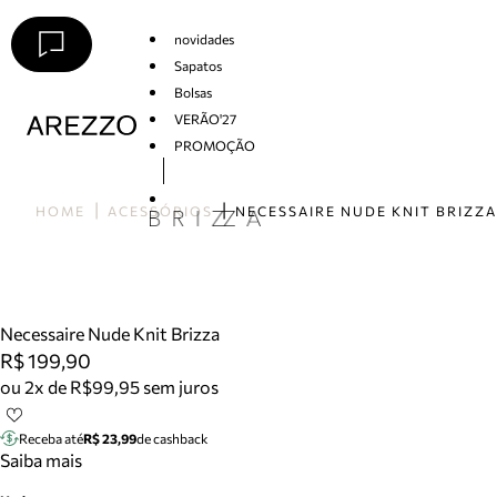
novidades
Sapatos
Bolsas
VERÃO'27
PROMOÇÃO
Arezzo
HOME
ACESSÓRIOS
NECESSAIRE NUDE KNIT BRIZZA
Necessaire Nude Knit Brizza
R$ 199,90
ou 2x de R$99,95 sem juros
Receba até
R$ 23,99
de cashback
Saiba mais