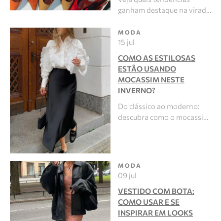
ganham destaque na virad…
MODA
15 jul
COMO AS ESTILOSAS
ESTÃO USANDO
MOCASSIM NESTE
INVERNO?
Do clássico ao moderno:
descubra como o mocassi…
MODA
09 jul
VESTIDO COM BOTA:
COMO USAR E SE
INSPIRAR EM LOOKS