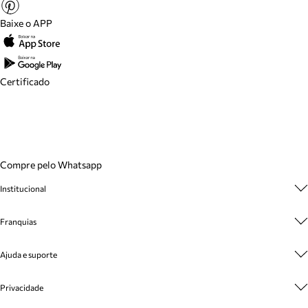
Baixe o APP
Certificado
Compre pelo Whatsapp
Institucional
Sobre A Marca
Franquias
Cashback
Trabalhe Conosco
Multimarcas
Venda Corporativa
Ajuda e suporte
Plano de Negócio
Sustentabilidade
Seja Franqueado
Central de Atendimento
Mapa do Site
Privacidade
Cadastro
Benefícios
Entrega