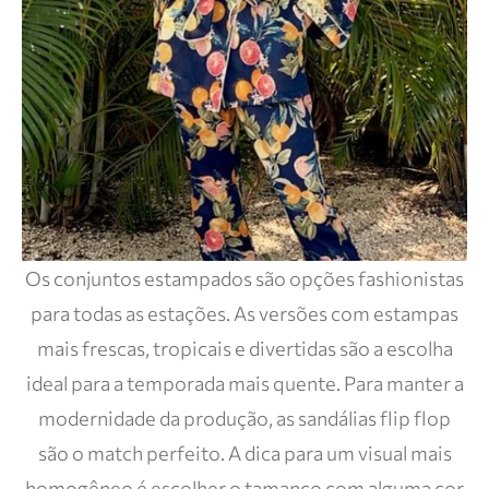
Os conjuntos estampados são opções fashionistas
para todas as estações. As versões com estampas
mais frescas, tropicais e divertidas são a escolha
ideal para a temporada mais quente. Para manter a
modernidade da produção, as sandálias flip flop
são o match perfeito. A dica para um visual mais
homogêneo é escolher o tamanco com alguma cor