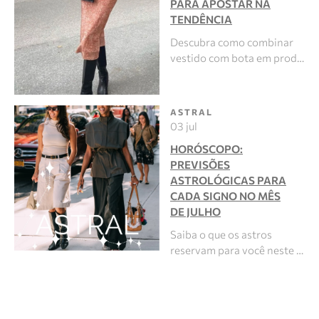
PARA APOSTAR NA
TENDÊNCIA
Descubra como combinar
vestido com bota em prod…
ASTRAL
03 jul
HORÓSCOPO:
PREVISÕES
ASTROLÓGICAS PARA
CADA SIGNO NO MÊS
DE JULHO
Saiba o que os astros
reservam para você neste …