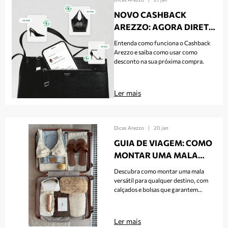
NOVO CASHBACK
AREZZO: AGORA DIRETO
NA SUA CONTA
Entenda como funciona o Cashback
Arezzo e saiba como usar como
desconto na sua próxima compra.
Ler mais
Dicas Arezzo
|
20 jan
GUIA DE VIAGEM: COMO
MONTAR UMA MALA
VERSÁTIL
Descubra como montar uma mala
versátil para qualquer destino, com
calçados e bolsas que garantem
praticidade, conforto e estilo em
todas as viagens.
Ler mais