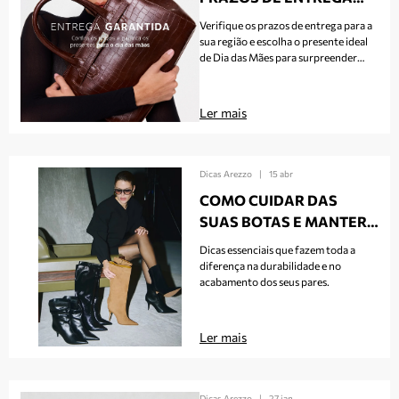
PARA O DIA DAS MÃES!
Verifique os prazos de entrega para a
sua região e escolha o presente ideal
de Dia das Mães para surpreender
quem sempre esteve ao seu lado
Ler mais
Dicas Arezzo
|
15 abr
COMO CUIDAR DAS
SUAS BOTAS E MANTER
O VISUAL IMPECÁVEL
Dicas essenciais que fazem toda a
diferença na durabilidade e no
acabamento dos seus pares.
Ler mais
Dicas Arezzo
|
27 jan