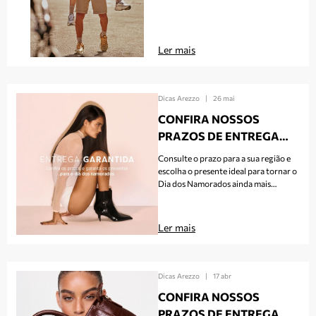
COMPARTILHAR COM O
SEU AMOR.
Ler mais
Dicas Arezzo
|
26 mai
CONFIRA NOSSOS
PRAZOS DE ENTREGA
PARA O DIA DOS
Consulte o prazo para a sua região e
NAMORADOS!
escolha o presente ideal para tornar o
Dia dos Namorados ainda mais
especial.
Ler mais
Dicas Arezzo
|
17 abr
CONFIRA NOSSOS
PRAZOS DE ENTREGA