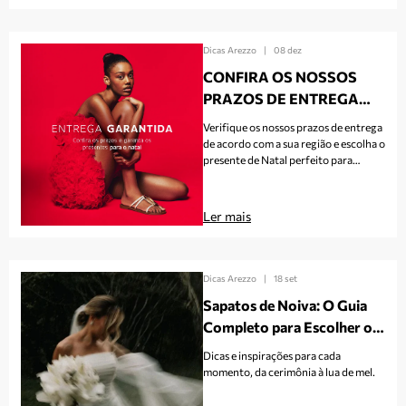
Dicas Arezzo
|
08 dez
CONFIRA OS NOSSOS
PRAZOS DE ENTREGA
PARA O NATAL!
Verifique os nossos prazos de entrega
de acordo com a sua região e escolha o
presente de Natal perfeito para
surpreender nesta data tão especial.
Ler mais
Dicas Arezzo
|
18 set
Sapatos de Noiva: O Guia
Completo para Escolher o
Par Ideal no Grande Dia
Dicas e inspirações para cada
momento, da cerimônia à lua de mel.