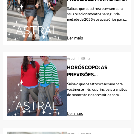
SIGNO NO AMOR NO
Saiba o que os astros reservam para
SEGUNDO SEMESTRE DE
seus relacionamentos na segunda
metade de 2026 e os acessórios para
2026
apostar de acordo com o céu do
período
Ler mais
Astral
|
05 mai
HORÓSCOPO: AS
PREVISÕES
ASTROLÓGICAS PARA A
Saiba o que os astros reservam para
MÃE DE CADA SIGNO EM
você neste mês, os principais trânsitos
do momento e os acessórios para
MAIO
apostar de acordo com o céu do
período
Ler mais
Astral
|
09 mar