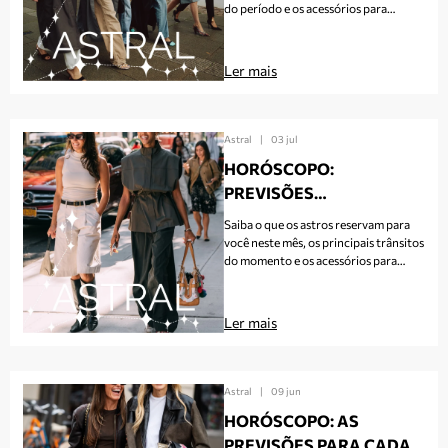
do período e os acessórios para
AGOSTO
apostar de acordo com o momento.
Ler mais
Astral
|
03 jul
HORÓSCOPO:
PREVISÕES
ASTROLÓGICAS PARA
Saiba o que os astros reservam para
CADA SIGNO NO MÊS DE
você neste mês, os principais trânsitos
do momento e os acessórios para
JULHO
apostar de acordo com o céu do
período.
Ler mais
Astral
|
09 jun
HORÓSCOPO: AS
PREVISÕES PARA CADA