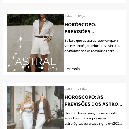
Astral
|
09 jan
HORÓSCOPO:
PREVISÕES
ASTROLÓGICAS PARA
Saiba o que os astros reservam para
CADA SIGNO EM JANEIRO
você este mês, os principais trânsitos
do momento e os acessórios para
apostar de acordo com o céu do
período
Ler mais
Astral
|
23 dez
HORÓSCOPO: AS
PREVISÕES DOS ASTROS
PARA CADA SIGNO EM
Um ano de decisões, inícios e muita
2026
ação. Descubra as previsões
astrológicas para cada signo em 2026
e os acessórios ideais para apostar no