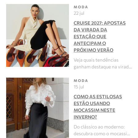
MODA
22 jul
CRUISE 2027: APOSTAS
DA VIRADA DA
ESTAÇÃO QUE
ANTECIPAM O
PRÓXIMO VERÃO
Veja quais tendências
ganham destaque na virad…
MODA
15 jul
COMO AS ESTILOSAS
ESTÃO USANDO
MOCASSIM NESTE
INVERNO?
Do clássico ao moderno:
descubra como o mocassi…