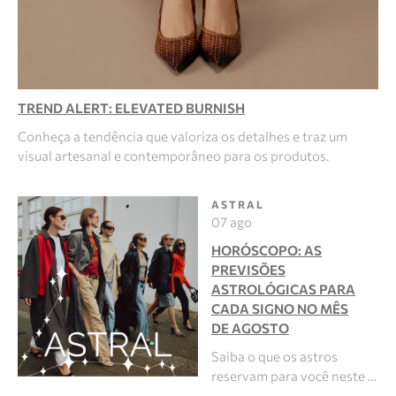
TREND ALERT: ELEVATED BURNISH
Conheça a tendência que valoriza os detalhes e traz um
visual artesanal e contemporâneo para os produtos.
ASTRAL
07 ago
HORÓSCOPO: AS
PREVISÕES
ASTROLÓGICAS PARA
CADA SIGNO NO MÊS
DE AGOSTO
Saiba o que os astros
reservam para você neste …