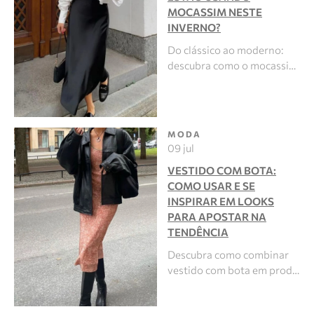
MOCASSIM NESTE
INVERNO?
Do clássico ao moderno:
descubra como o mocassi…
MODA
09 jul
VESTIDO COM BOTA:
COMO USAR E SE
INSPIRAR EM LOOKS
PARA APOSTAR NA
TENDÊNCIA
Descubra como combinar
vestido com bota em prod…