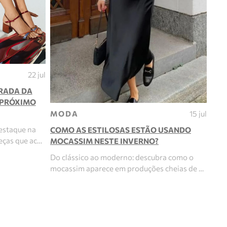
22 jul
IRADA DA
 PRÓXIMO
MODA
15 jul
estaque na
COMO AS ESTILOSAS ESTÃO USANDO
eças que ac…
MOCASSIM NESTE INVERNO?
Do clássico ao moderno: descubra como o
mocassim aparece em produções cheias de …