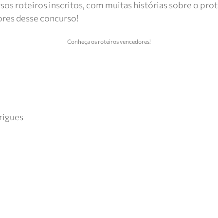
rsos roteiros inscritos, com muitas histórias sobre o pro
ores desse concurso!
Conheça os roteiros vencedores!
drigues