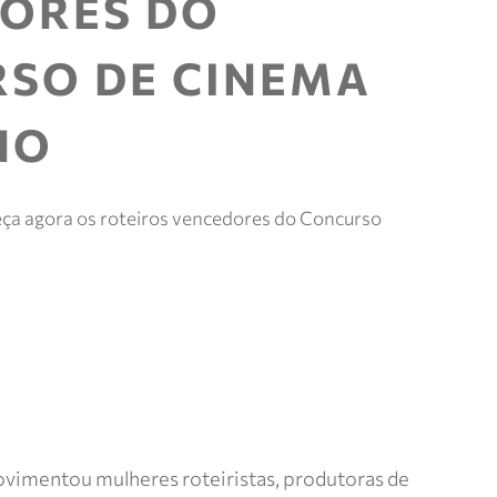
ORES DO
e mais.
Meus
SO DE CINEMA
pedidos
Acompanhe
seus
pedidos e
NO
solicite
devoluções.
ça agora os roteiros vencedores do Concurso
vimentou mulheres roteiristas, produtoras de