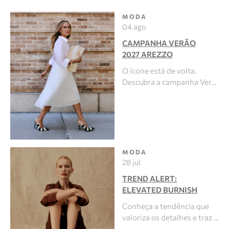
MODA
04 ago
CAMPANHA VERÃO
2027 AREZZO
O ícone está de volta.
Descubra a campanha Ver…
MODA
28 jul
TREND ALERT:
ELEVATED BURNISH
Conheça a tendência que
valoriza os detalhes e traz …