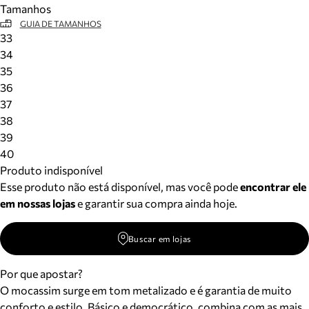
Tamanhos
Meus pedidos
GUIA DE TAMANHOS
Acompanhe seus pedidos e solicite devoluções.
33
34
35
36
37
38
39
40
Produto indisponível
Esse produto não está disponível, mas você pode
encontrar ele
em nossas lojas
e garantir sua compra ainda hoje.
Buscar em lojas
Por que apostar?
O mocassim surge em tom metalizado e é garantia de muito
conforto e estilo. Básico e democrático, combina com as mais