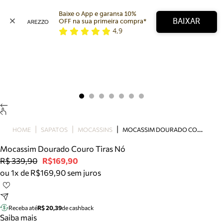
Baixe o App e garanta 10% 
BAIXAR
OFF na sua primeira compra* 
4,9
Arezzo
Favoritos
categorias sugeridas
Buscar produtos
Bota
Papete
Scarpin
Mocassim
Bolsa
M
OCASSIM DOURADO COURO TIRAS NÓ
HOME
SAPATOS
MOCASSINS
Sapatilha
Mocassim Dourado Couro Tiras Nó
Tamanco
R$ 339,90
R$169,90
Tênis
ou 1x de R$169,90 sem juros
Mule
Rasteira
Precisa de ajuda?
Tire dúvidas sobre pedidos, devoluções e mais.
Receba até
R$ 20,39
de cashback
Saiba mais