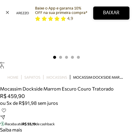
Baixe o App e garanta 10% 
BAIXAR
OFF na sua primeira compra* 
4,9
Arezzo
Favoritos
categorias sugeridas
Buscar produtos
Bota
Papete
Scarpin
Mocassim
Bolsa
M
OCASSIM DOCKSIDE MARROM ESCURO COURO TRATORADO
HOME
SAPATOS
MOCASSINS
Sapatilha
Mocassim Dockside Marrom Escuro Couro Tratorado
Tamanco
R$ 459,90
Tênis
ou 5x de R$91,98 sem juros
Mule
Rasteira
Precisa de ajuda?
Tire dúvidas sobre pedidos, devoluções e mais.
Receba até
R$ 55,19
de cashback
Saiba mais