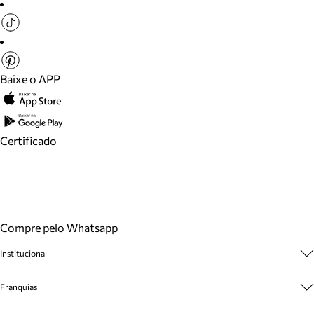
Baixe o APP
Certificado
Compre pelo Whatsapp
Institucional
Sobre A Marca
Franquias
Cashback
Trabalhe Conosco
Multimarcas