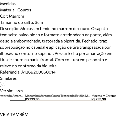
Medidas
Material
:
Couros
Cor
:
Marrom
Tamanho do salto:
3cm
Descrição:
Mocassim feminino marrom de couro. O sapato
tem salto baixo bloco e formato arredondado na ponta, além
de sola emborrachada, tratorada e bipartida. Fechado, traz
sobreposição no cabedal e aplicação de tira transpassada por
ilhoses no contorno superior. Possui fecho por amarração em
tira de couro na parte frontal. Com costura em pesponto e
relevo no contorno da biqueira.
Referência:
A1369200060014
Similares
Ver similares
Mocassim Marrom Camurça Tratorado Amarração Siena
Mocassim Marrom Couro Tratorado Bridão Metal
R$ 399,90
R$ 299,90
VEJA TAMBÉM