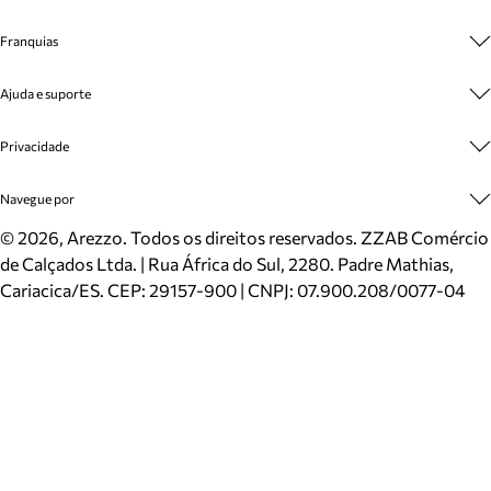
Sobre A Marca
Franquias
Cashback
Trabalhe Conosco
Multimarcas
Ajuda e suporte
Venda Corporativa
Plano de Negócio
Sustentabilidade
Seja Franqueado
Central de Atendimento
Privacidade
Mapa do Site
Cadastro
Benefícios
Entrega
Termos de Uso
Navegue por
Inverno
Meus Pedidos
Politica e Privacidade
Mundo Arezzo
Trocas e Devoluções
Sapatos
©
2026
, Arezzo. Todos os direitos reservados.
ZZAB Comércio
Cartão Presente
Bolsas
de Calçados Ltda. | Rua África do Sul, 2280. Padre Mathias,
Localizador de lojas
Scarpins
Cariacica/ES. CEP: 29157-900 | CNPJ: 07.900.208/0077-04
Sapatilhas
Mocassins
Tênis
Sandálias
Mules
Rasteiras