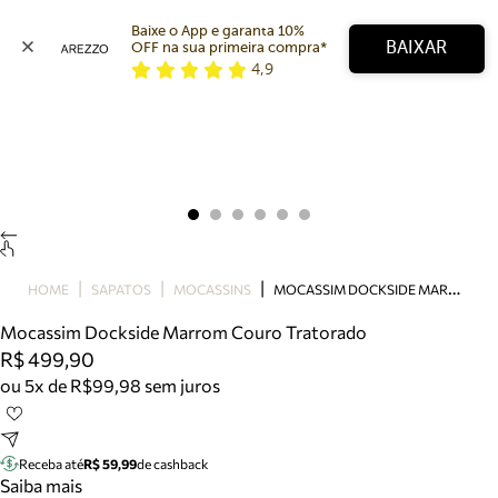
Baixe o App e garanta 10% 
BAIXAR
OFF na sua primeira compra* 
4,9
Arezzo
Favoritos
categorias sugeridas
Buscar produtos
Bota
Papete
Scarpin
Mocassim
Bolsa
M
OCASSIM DOCKSIDE MARROM COURO TRATORADO
HOME
SAPATOS
MOCASSINS
Sapatilha
Mocassim Dockside Marrom Couro Tratorado
Tamanco
R$ 499,90
Tênis
ou 5x de R$99,98 sem juros
Mule
Rasteira
Precisa de ajuda?
Tire dúvidas sobre pedidos, devoluções e mais.
Receba até
R$ 59,99
de cashback
Saiba mais