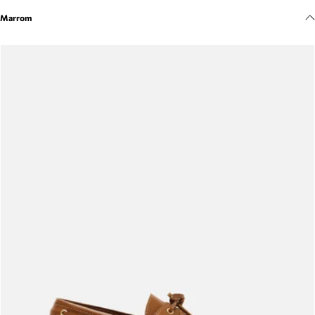
Meus pedidos
Marrom
Acompanhe seus pedidos e solicite devoluções.