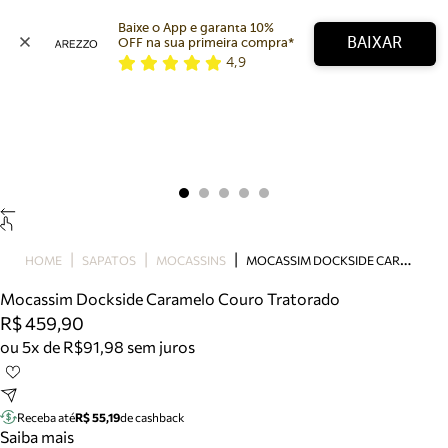
Baixe o App e garanta 10% 
BAIXAR
OFF na sua primeira compra* 
4,9
Arezzo
Favoritos
categorias sugeridas
Buscar produtos
Bota
Papete
Scarpin
Mocassim
Bolsa
M
OCASSIM DOCKSIDE CARAMELO COURO TRATORADO
HOME
SAPATOS
MOCASSINS
Sapatilha
Mocassim Dockside Caramelo Couro Tratorado
Tamanco
R$ 459,90
Tênis
ou 5x de R$91,98 sem juros
Mule
Rasteira
Precisa de ajuda?
Tire dúvidas sobre pedidos, devoluções e mais.
Receba até
R$ 55,19
de cashback
Saiba mais