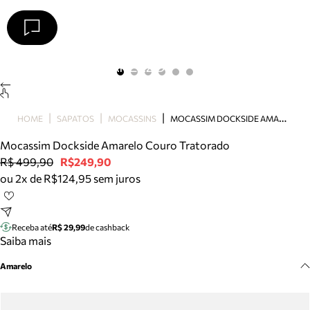
Arezzo
Favoritos
categorias sugeridas
Buscar produtos
Bota
M
OCASSIM DOCKSIDE AMARELO COURO TRATORADO
HOME
SAPATOS
MOCASSINS
Papete
Scarpin
Mocassim Dockside Amarelo Couro Tratorado
Mocassim
R$ 499,90
R$249,90
Bolsa
ou 2x de R$124,95 sem juros
Sapatilha
Tamanco
Tênis
Receba até
R$ 29,99
de cashback
Mule
Saiba mais
Rasteira
Amarelo
Precisa de ajuda?
Tire dúvidas sobre pedidos, devoluções e mais.