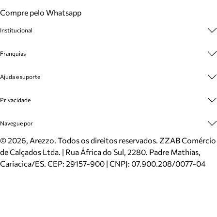
Compre pelo Whatsapp
Institucional
Sobre A Marca
Franquias
Cashback
Trabalhe Conosco
Multimarcas
Ajuda e suporte
Venda Corporativa
Plano de Negócio
Sustentabilidade
Seja Franqueado
Central de Atendimento
Privacidade
Mapa do Site
Cadastro
Benefícios
Entrega
Termos de Uso
Navegue por
Inverno
Meus Pedidos
Politica e Privacidade
Mundo Arezzo
Trocas e Devoluções
Sapatos
©
2026
, Arezzo. Todos os direitos reservados.
ZZAB Comércio
Cartão Presente
Bolsas
de Calçados Ltda. | Rua África do Sul, 2280. Padre Mathias,
Localizador de lojas
Scarpins
Cariacica/ES. CEP: 29157-900 | CNPJ: 07.900.208/0077-04
Sapatilhas
Mocassins
Tênis
Sandálias