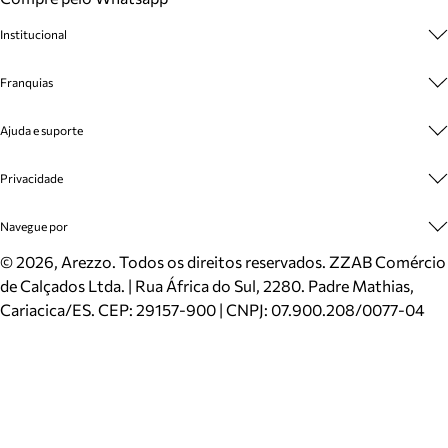
Institucional
Sobre A Marca
Franquias
Cashback
Trabalhe Conosco
Multimarcas
Ajuda e suporte
Venda Corporativa
Plano de Negócio
Sustentabilidade
Seja Franqueado
Central de Atendimento
Privacidade
Mapa do Site
Cadastro
Benefícios
Entrega
Termos de Uso
Navegue por
Inverno
Meus Pedidos
Politica e Privacidade
Mundo Arezzo
Trocas e Devoluções
Sapatos
©
2026
, Arezzo. Todos os direitos reservados.
ZZAB Comércio
Cartão Presente
Bolsas
de Calçados Ltda. | Rua África do Sul, 2280. Padre Mathias,
Localizador de lojas
Scarpins
Cariacica/ES. CEP: 29157-900 | CNPJ: 07.900.208/0077-04
Sapatilhas
Mocassins
Tênis
Sandálias
Mules