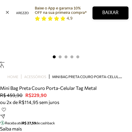
Baixe o App e garanta 10% 
BAIXAR
OFF na sua primeira compra* 
4,9
Arezzo
Favoritos
categorias sugeridas
Buscar produtos
Bota
Papete
Scarpin
Mocassim
Bolsa
M
INI BAG PRETA COURO PORTA-CELULAR TAG METAL
HOME
ACESSÓRIOS
Sapatilha
Mini Bag Preta Couro Porta-Celular Tag Metal
Tamanco
R$ 459,90
R$229,90
Tênis
ou 2x de R$114,95 sem juros
Mule
Rasteira
Precisa de ajuda?
Tire dúvidas sobre pedidos, devoluções e mais.
Receba até
R$ 27,59
de cashback
Saiba mais