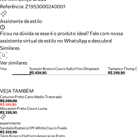
Referência:
Z1953000240001
Assistente de estilo
Ficou na dúvida se esse é o produto ideal? Fale com nossa
assistente virtual de estilo no WhatsApp e descubra!
Similares
Ver similares
Fino
Scarpin Branco Couro Salto Fino Slingback
R$ 439,90
R$ 299,90
VEJA TAMBÉM
Coturno Preto Cano Medio Tratorado
R$ 299,90
R$ 149,90
Mocassim Preto Couro Luma
R$ 299,90
experimente
Sandalia Rasteira Off-White Couro Fivela
R$ 359,90
Tenis Branco Flatform Amarracao Preto