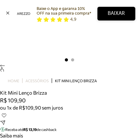
Baixe o App e garanta 10% 
BAIXAR
OFF na sua primeira compra* 
4,9
Arezzo
Favoritos
categorias sugeridas
Buscar produtos
Bota
Papete
Scarpin
Mocassim
Bolsa
HOME
ACESSÓRIOS
KIT MINI LENÇO BRIZZA
Sapatilha
Kit Mini Lenço Brizza
Tamanco
R$ 109,90
Tênis
ou 1x de R$109,90 sem juros
Mule
Rasteira
Precisa de ajuda?
Tire dúvidas sobre pedidos, devoluções e mais.
Receba até
R$ 13,19
de cashback
Saiba mais