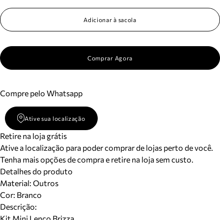
Meus pedidos
Acompanhe seus pedidos e solicite devoluções.
Adicionar à sacola
Comprar Agora
Compre pelo Whatsapp
Ative sua localização
Retire na loja grátis
Ative a localização para poder comprar de lojas perto de você.
Tenha mais opções de compra e retire na loja sem custo.
Detalhes do produto
Material
:
Outros
Cor
:
Branco
Descrição:
Kit Mini Lenço Brizza