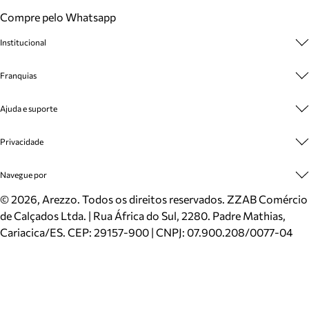
Compre pelo Whatsapp
Institucional
Sobre A Marca
Franquias
Cashback
Trabalhe Conosco
Multimarcas
Ajuda e suporte
Venda Corporativa
Plano de Negócio
Sustentabilidade
Seja Franqueado
Central de Atendimento
Privacidade
Mapa do Site
Cadastro
Benefícios
Entrega
Termos de Uso
Navegue por
Inverno
Meus Pedidos
Politica e Privacidade
Mundo Arezzo
Trocas e Devoluções
Sapatos
©
2026
, Arezzo. Todos os direitos reservados.
ZZAB Comércio
Cartão Presente
Bolsas
de Calçados Ltda. | Rua África do Sul, 2280. Padre Mathias,
Localizador de lojas
Scarpins
Cariacica/ES. CEP: 29157-900 | CNPJ: 07.900.208/0077-04
Sapatilhas
Mocassins
Tênis
Sandálias