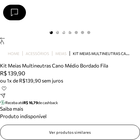
Arezzo
Favoritos
categorias sugeridas
Buscar produtos
Bota
K
IT MEIAS MULTINEUTRAS CANO MÉDIO BORDADO FILA
HOME
ACESSÓRIOS
MEIAS
Papete
Scarpin
Kit Meias Multineutras Cano Médio Bordado Fila
Mocassim
R$ 139,90
Bolsa
ou 1x de R$139,90 sem juros
Sapatilha
Tamanco
Tênis
Receba até
R$ 16,79
de cashback
Mule
Saiba mais
Rasteira
Produto indisponível
Precisa de ajuda?
Tire dúvidas sobre pedidos, devoluções e mais.
Ver produtos similares