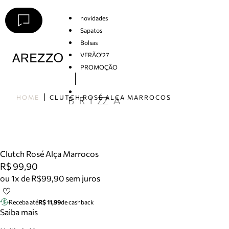
novidades
Sapatos
Bolsas
VERÃO'27
PROMOÇÃO
Arezzo
HOME
CLUTCH ROSÉ ALÇA MARROCOS
Clutch Rosé Alça Marrocos
R$ 99,90
ou 1x de R$99,90 sem juros
Receba até
R$ 11,99
de cashback
Saiba mais