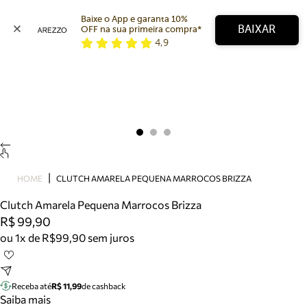
Baixe o App e garanta 10% 
BAIXAR
OFF na sua primeira compra* 
4,9
Arezzo
Favoritos
categorias sugeridas
Buscar produtos
Bota
Papete
Scarpin
Mocassim
Bolsa
HOME
CLUTCH AMARELA PEQUENA MARROCOS BRIZZA
Sapatilha
Clutch Amarela Pequena Marrocos Brizza
Tamanco
R$ 99,90
Tênis
ou 1x de R$99,90 sem juros
Mule
Rasteira
Precisa de ajuda?
Tire dúvidas sobre pedidos, devoluções e mais.
Receba até
R$ 11,99
de cashback
Saiba mais