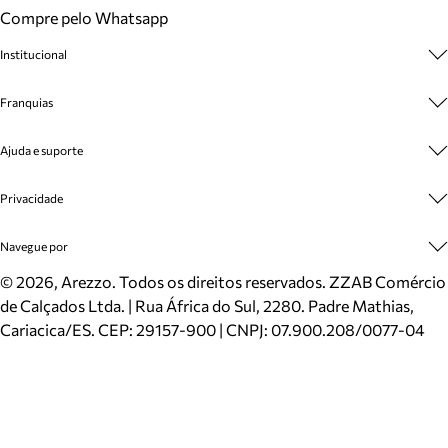
Compre pelo Whatsapp
Institucional
Sobre A Marca
Franquias
Cashback
Trabalhe Conosco
Multimarcas
Ajuda e suporte
Venda Corporativa
Plano de Negócio
Sustentabilidade
Seja Franqueado
Central de Atendimento
Privacidade
Mapa do Site
Cadastro
Benefícios
Entrega
Termos de Uso
Navegue por
Inverno
Meus Pedidos
Politica e Privacidade
Mundo Arezzo
Trocas e Devoluções
Sapatos
©
2026
, Arezzo. Todos os direitos reservados.
ZZAB Comércio
Cartão Presente
Bolsas
de Calçados Ltda. | Rua África do Sul, 2280. Padre Mathias,
Localizador de lojas
Scarpins
Cariacica/ES. CEP: 29157-900 | CNPJ: 07.900.208/0077-04
Sapatilhas
Mocassins
Tênis
Sandálias