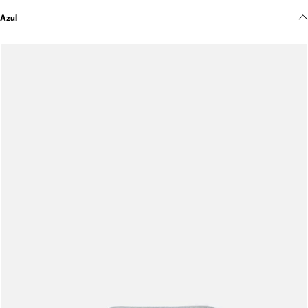
Meus pedidos
Azul
Acompanhe seus pedidos e solicite devoluções.