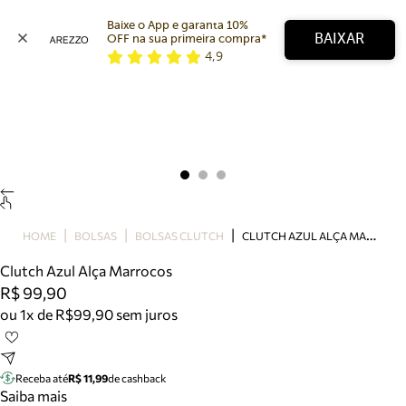
Baixe o App e garanta 10% 
BAIXAR
OFF na sua primeira compra* 
4,9
Arezzo
Favoritos
categorias sugeridas
Buscar produtos
Bota
Papete
Scarpin
Mocassim
Bolsa
C
LUTCH AZUL ALÇA MARROCOS
HOME
BOLSAS
BOLSAS CLUTCH
Sapatilha
Clutch Azul Alça Marrocos
Tamanco
R$ 99,90
Tênis
ou 1x de R$99,90 sem juros
Mule
Rasteira
Precisa de ajuda?
Tire dúvidas sobre pedidos, devoluções e mais.
Receba até
R$ 11,99
de cashback
Saiba mais