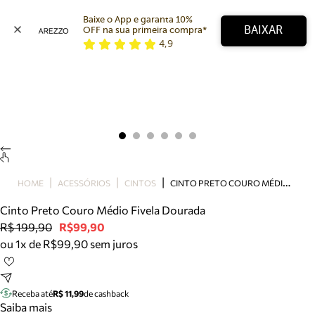
Baixe o App e garanta 10% 
BAIXAR
OFF na sua primeira compra* 
4,9
Arezzo
Favoritos
categorias sugeridas
Buscar produtos
Bota
Papete
Scarpin
Mocassim
Bolsa
C
INTO PRETO COURO MÉDIO FIVELA DOURADA
HOME
ACESSÓRIOS
CINTOS
Sapatilha
Cinto Preto Couro Médio Fivela Dourada
Tamanco
R$ 199,90
R$99,90
Tênis
ou 1x de R$99,90 sem juros
Mule
Rasteira
Precisa de ajuda?
Tire dúvidas sobre pedidos, devoluções e mais.
Receba até
R$ 11,99
de cashback
Saiba mais