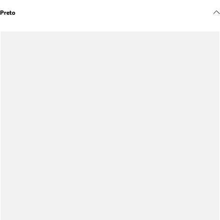
Meus pedidos
Preto
Acompanhe seus pedidos e solicite devoluções.