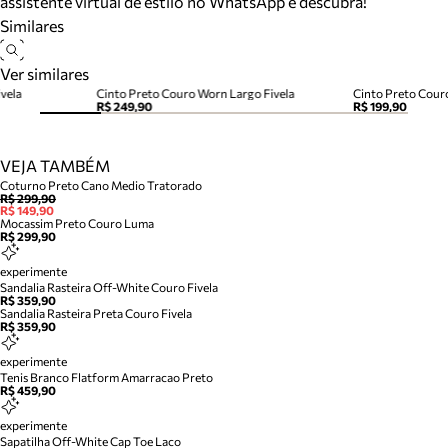
assistente virtual de estilo no WhatsApp e descubra!
Similares
Ver similares
vela
Cinto Preto Couro Worn Largo Fivela
Cinto Preto Couro
R$ 249,90
R$ 199,90
VEJA TAMBÉM
Coturno Preto Cano Medio Tratorado
R$ 299,90
R$ 149,90
Mocassim Preto Couro Luma
R$ 299,90
experimente
Sandalia Rasteira Off-White Couro Fivela
R$ 359,90
Sandalia Rasteira Preta Couro Fivela
R$ 359,90
experimente
Tenis Branco Flatform Amarracao Preto
R$ 459,90
experimente
Sapatilha Off-White Cap Toe Laco