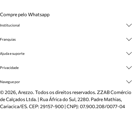
Compre pelo Whatsapp
Institucional
Sobre A Marca
Franquias
Cashback
Trabalhe Conosco
Multimarcas
Ajuda e suporte
Venda Corporativa
Plano de Negócio
Sustentabilidade
Seja Franqueado
Central de Atendimento
Privacidade
Mapa do Site
Cadastro
Benefícios
Entrega
Termos de Uso
Navegue por
Inverno
Meus Pedidos
Politica e Privacidade
Mundo Arezzo
Trocas e Devoluções
Sapatos
©
2026
, Arezzo. Todos os direitos reservados.
ZZAB Comércio
Cartão Presente
Bolsas
de Calçados Ltda. | Rua África do Sul, 2280. Padre Mathias,
Localizador de lojas
Scarpins
Cariacica/ES. CEP: 29157-900 | CNPJ: 07.900.208/0077-04
Sapatilhas
Mocassins
Tênis