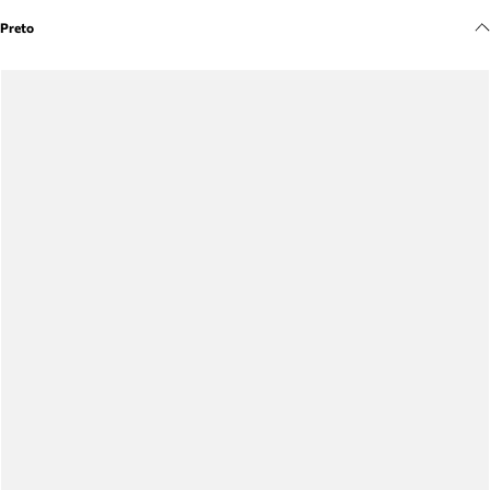
Meus pedidos
Preto
Acompanhe seus pedidos e solicite devoluções.