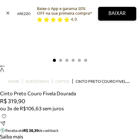
Baixe o App e garanta 10% 
BAIXAR
OFF na sua primeira compra* 
4,9
Arezzo
Favoritos
categorias sugeridas
Buscar produtos
Bota
Papete
Scarpin
Mocassim
Bolsa
C
INTO PRETO COURO FIVELA DOURADA
HOME
ACESSÓRIOS
CINTOS
Sapatilha
Cinto Preto Couro Fivela Dourada
Tamanco
R$ 319,90
Tênis
ou 3x de R$106,63 sem juros
Mule
Rasteira
Precisa de ajuda?
Tire dúvidas sobre pedidos, devoluções e mais.
Receba até
R$ 38,39
de cashback
Saiba mais