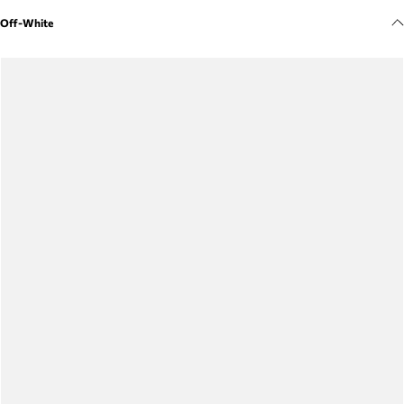
Meus pedidos
Off-White
Acompanhe seus pedidos e solicite devoluções.