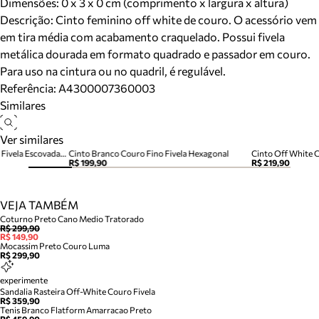
Dimensões:
0 x 3 x 0 cm (comprimento x largura x altura)
Descrição:
Cinto feminino off white de couro. O acessório vem
em tira média com acabamento craquelado. Possui fivela
metálica dourada em formato quadrado e passador em couro.
Para uso na cintura ou no quadril, é regulável.
Referência:
A4300007360003
Similares
Ver similares
Cinto Off-White Couro Médio Fivela Escovada Ponteira
Cinto Branco Couro Fino Fivela Hexagonal
R$ 199,90
R$ 219,90
VEJA TAMBÉM
Coturno Preto Cano Medio Tratorado
R$ 299,90
R$ 149,90
Mocassim Preto Couro Luma
R$ 299,90
experimente
Sandalia Rasteira Off-White Couro Fivela
R$ 359,90
Tenis Branco Flatform Amarracao Preto