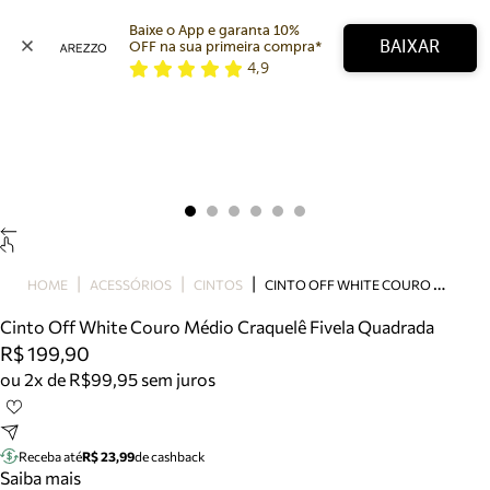
Baixe o App e garanta 10% 
BAIXAR
OFF na sua primeira compra* 
4,9
Arezzo
Favoritos
categorias sugeridas
Buscar produtos
Bota
Papete
Scarpin
Mocassim
Bolsa
C
INTO OFF WHITE COURO MÉDIO CRAQUELÊ FIVELA QUADRADA
HOME
ACESSÓRIOS
CINTOS
Sapatilha
Cinto Off White Couro Médio Craquelê Fivela Quadrada
Tamanco
R$ 199,90
Tênis
ou 2x de R$99,95 sem juros
Mule
Rasteira
Precisa de ajuda?
Tire dúvidas sobre pedidos, devoluções e mais.
Receba até
R$ 23,99
de cashback
Saiba mais