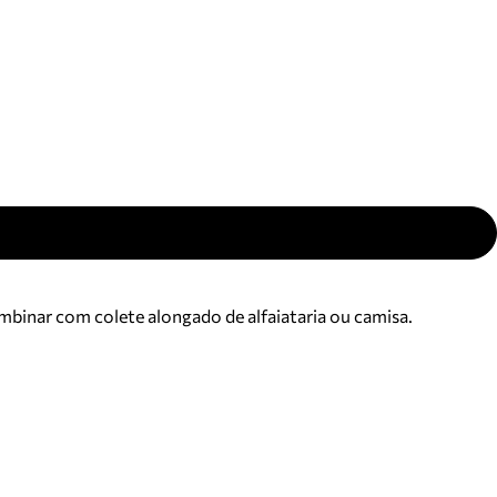
ajuda?
Tire dúvidas
sobre
pedidos,
devoluções e
mais.
Meus pedidos
Acompanhe
seus pedidos e
solicite
devoluções.
ombinar com colete alongado de alfaiataria ou camisa.