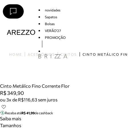
novidades
Sapatos
Bolsas
VERÃO'27
PROMOÇÃO
Arezzo
HOME
ACESSÓRIOS
CINTOS
Cinto Metálico Fino Corrente Flor
R$ 349,90
ou 3x de R$116,63 sem juros
Receba até
R$ 41,99
de cashback
Saiba mais
Tamanhos