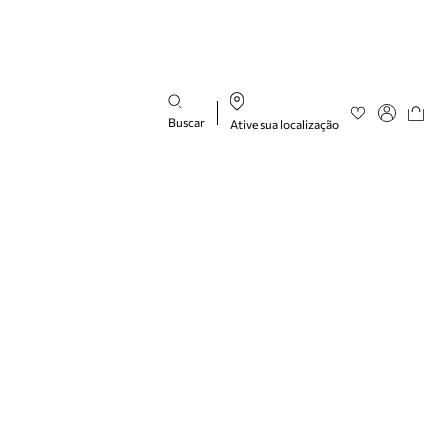
Buscar
Ative sua localização
Favoritos
Entre ou cad
Buscar produtos
categorias
sugeridas
Bota
Papete
Scarpin
Mocassim
Bolsa
Sapatilha
Tamanco
Tênis
Mule
Rasteira
Precisa de