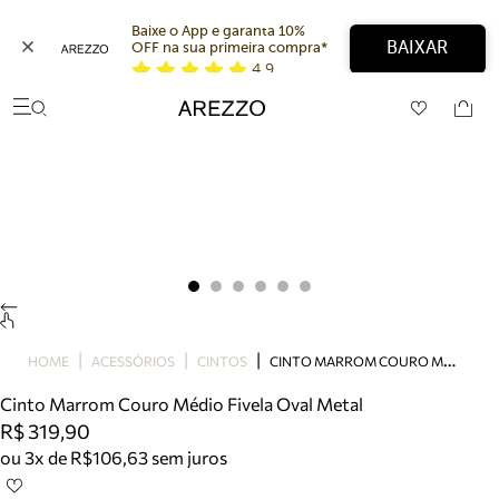
Baixe o App e garanta 10% 
BAIXAR
OFF na sua primeira compra* 
4,9
Arezzo
Favoritos
categorias sugeridas
Buscar produtos
Bota
Papete
Scarpin
Mocassim
Bolsa
Sapatilha
Tamanco
C
INTO MARROM COURO MÉDIO FIVELA OVAL METAL
Tênis
HOME
ACESSÓRIOS
CINTOS
Mule
Cinto Marrom Couro Médio Fivela Oval Metal
Rasteira
R$ 319,90
Precisa de ajuda?
ou 3x de R$106,63 sem juros
Tire dúvidas sobre pedidos, devoluções e mais.