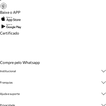
Baixe o APP
Certificado
Compre pelo Whatsapp
Institucional
Sobre A Marca
Franquias
Cashback
Trabalhe Conosco
Multimarcas
Ajuda e suporte
Venda Corporativa
Plano de Negócio
Sustentabilidade
Seja Franqueado
Central de Atendimento
Privacidade