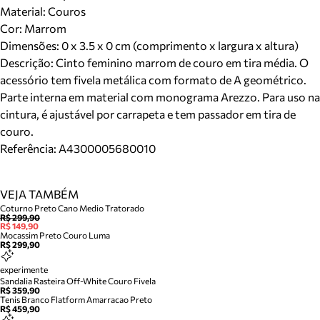
Material
:
Couros
Cor
:
Marrom
Dimensões:
0 x 3.5 x 0 cm (comprimento x largura x altura)
Descrição:
Cinto feminino marrom de couro em tira média. O
acessório tem fivela metálica com formato de A geométrico.
Parte interna em material com monograma Arezzo. Para uso na
cintura, é ajustável por carrapeta e tem passador em tira de
couro.
Referência:
A4300005680010
VEJA TAMBÉM
Coturno Preto Cano Medio Tratorado
R$ 299,90
R$ 149,90
Mocassim Preto Couro Luma
R$ 299,90
experimente
Sandalia Rasteira Off-White Couro Fivela
R$ 359,90
Tenis Branco Flatform Amarracao Preto
R$ 459,90