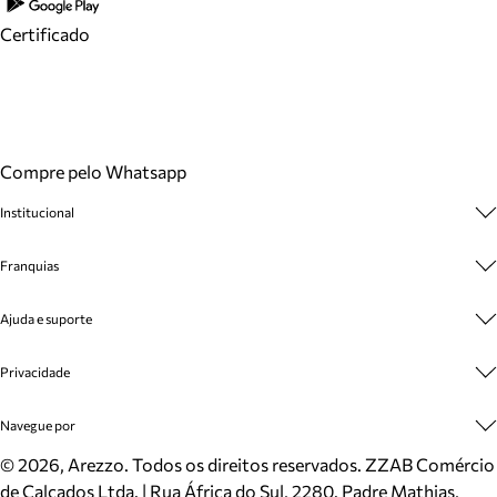
Certificado
Compre pelo Whatsapp
Institucional
Sobre A Marca
Franquias
Cashback
Trabalhe Conosco
Multimarcas
Ajuda e suporte
Venda Corporativa
Plano de Negócio
Sustentabilidade
Seja Franqueado
Central de Atendimento
Privacidade
Mapa do Site
Cadastro
Benefícios
Entrega
Termos de Uso
Navegue por
Inverno
Meus Pedidos
Politica e Privacidade
Mundo Arezzo
Trocas e Devoluções
Sapatos
©
2026
, Arezzo. Todos os direitos reservados.
ZZAB Comércio
Cartão Presente
Bolsas
de Calçados Ltda. | Rua África do Sul, 2280. Padre Mathias,