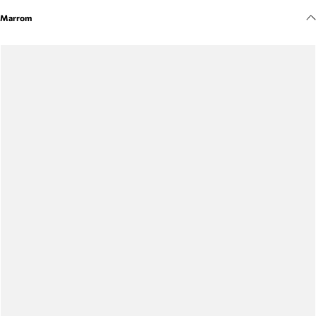
Meus pedidos
Marrom
Acompanhe seus pedidos e solicite devoluções.