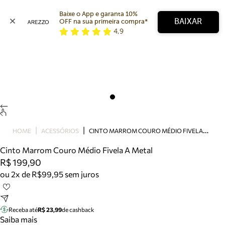
Baixe o App e garanta 10% 
BAIXAR
OFF na sua primeira compra* 
4,9
Arezzo
Favoritos
categorias sugeridas
Buscar produtos
Bota
Papete
Scarpin
Mocassim
Bolsa
C
INTO MARROM COURO MÉDIO FIVELA A METAL
HOME
ACESSÓRIOS
Sapatilha
Cinto Marrom Couro Médio Fivela A Metal
Tamanco
R$ 199,90
Tênis
ou 2x de R$99,95 sem juros
Mule
Rasteira
Precisa de ajuda?
Tire dúvidas sobre pedidos, devoluções e mais.
Receba até
R$ 23,99
de cashback
Saiba mais