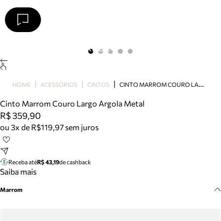
Arezzo
Favoritos
categorias sugeridas
Buscar produtos
Bota
C
INTO MARROM COURO LARGO ARGOLA METAL
HOME
ACESSÓRIOS
CINTOS
Papete
Scarpin
Cinto Marrom Couro Largo Argola Metal
Mocassim
R$ 359,90
Bolsa
ou 3x de R$119,97 sem juros
Sapatilha
Tamanco
Tênis
Receba até
R$ 43,19
de cashback
Mule
Saiba mais
Rasteira
Marrom
Precisa de ajuda?
Tire dúvidas sobre pedidos, devoluções e mais.