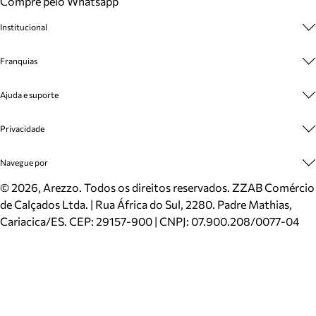
Compre pelo Whatsapp
Institucional
Sobre A Marca
Franquias
Cashback
Trabalhe Conosco
Multimarcas
Ajuda e suporte
Venda Corporativa
Plano de Negócio
Sustentabilidade
Seja Franqueado
Central de Atendimento
Privacidade
Mapa do Site
Cadastro
Benefícios
Entrega
Termos de Uso
Navegue por
Inverno
Meus Pedidos
Politica e Privacidade
Mundo Arezzo
Trocas e Devoluções
Sapatos
©
2026
, Arezzo. Todos os direitos reservados.
ZZAB Comércio
Cartão Presente
Bolsas
de Calçados Ltda. | Rua África do Sul, 2280. Padre Mathias,
Localizador de lojas
Scarpins
Cariacica/ES. CEP: 29157-900 | CNPJ: 07.900.208/0077-04
Sapatilhas
Mocassins
Tênis
Sandálias
Mules