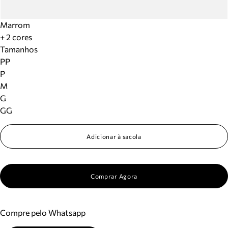
Marrom
+ 2 cores
Tamanhos
PP
P
M
G
GG
Adicionar à sacola
Comprar Agora
Compre pelo Whatsapp