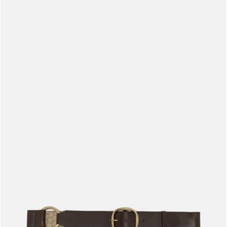
Meus pedidos
Acompanhe seus pedidos e solicite devoluções.