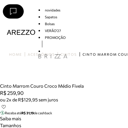
novidades
Sapatos
Bolsas
VERÃO'27
PROMOÇÃO
Arezzo
HOME
ACESSÓRIOS
CINTOS
Cinto Marrom Couro Croco Médio Fivela
R$ 259,90
ou 2x de R$129,95 sem juros
Receba até
R$ 31,19
de cashback
Saiba mais
Tamanhos