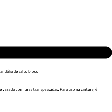
ajuda?
Tire dúvidas
sobre
pedidos,
devoluções e
mais.
Meus pedidos
Acompanhe
seus pedidos e
solicite
devoluções.
andália de salto bloco.
 vazada com tiras transpassadas. Para uso na cintura, é