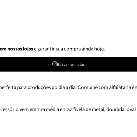
 em nossas lojas
e garantir sua compra ainda hoje.
Buscar em lojas
perfeita para produções do dia a dia. Combine com alfaiataria e s
ório vem em tira média e traz fivela de metal, dourada, oval e