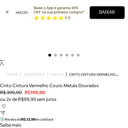
Baixe o App e garanta 10% 
BAIXAR
OFF na sua primeira compra* 
4,9
Arezzo
Favoritos
categorias sugeridas
Buscar produtos
Bota
Papete
Scarpin
Mocassim
Bolsa
C
INTO CINTURA VERMELHO COURO METAIS DOURADOS
HOME
ACESSÓRIOS
CINTOS
Sapatilha
Cinto Cintura Vermelho Couro Metais Dourados
Tamanco
R$ 399,90
R$199,90
Tênis
ou 2x de R$99,95 sem juros
Mule
Rasteira
Precisa de ajuda?
Tire dúvidas sobre pedidos, devoluções e mais.
Receba até
R$ 23,99
de cashback
Saiba mais