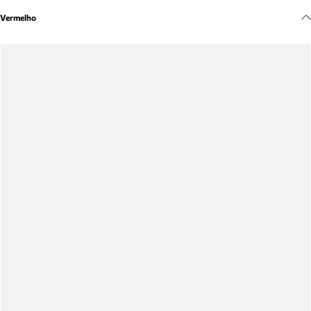
Meus pedidos
Vermelho
Acompanhe seus pedidos e solicite devoluções.