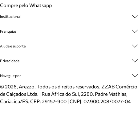
Compre pelo Whatsapp
Institucional
Sobre A Marca
Franquias
Cashback
Trabalhe Conosco
Multimarcas
Ajuda e suporte
Venda Corporativa
Plano de Negócio
Sustentabilidade
Seja Franqueado
Central de Atendimento
Privacidade
Mapa do Site
Cadastro
Benefícios
Entrega
Termos de Uso
Navegue por
Inverno
Meus Pedidos
Politica e Privacidade
Mundo Arezzo
Trocas e Devoluções
Sapatos
©
2026
, Arezzo. Todos os direitos reservados.
ZZAB Comércio
Cartão Presente
Bolsas
de Calçados Ltda. | Rua África do Sul, 2280. Padre Mathias,
Localizador de lojas
Scarpins
Cariacica/ES. CEP: 29157-900 | CNPJ: 07.900.208/0077-04
Sapatilhas
Mocassins
Tênis
Sandálias