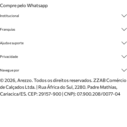
Compre pelo Whatsapp
Institucional
Sobre A Marca
Franquias
Cashback
Trabalhe Conosco
Multimarcas
Ajuda e suporte
Venda Corporativa
Plano de Negócio
Sustentabilidade
Seja Franqueado
Central de Atendimento
Privacidade
Mapa do Site
Cadastro
Benefícios
Entrega
Termos de Uso
Navegue por
Inverno
Meus Pedidos
Politica e Privacidade
Mundo Arezzo
Trocas e Devoluções
Sapatos
©
2026
, Arezzo. Todos os direitos reservados.
ZZAB Comércio
Cartão Presente
Bolsas
de Calçados Ltda. | Rua África do Sul, 2280. Padre Mathias,
Localizador de lojas
Scarpins
Cariacica/ES. CEP: 29157-900 | CNPJ: 07.900.208/0077-04
Sapatilhas
Mocassins
Tênis
Sandálias