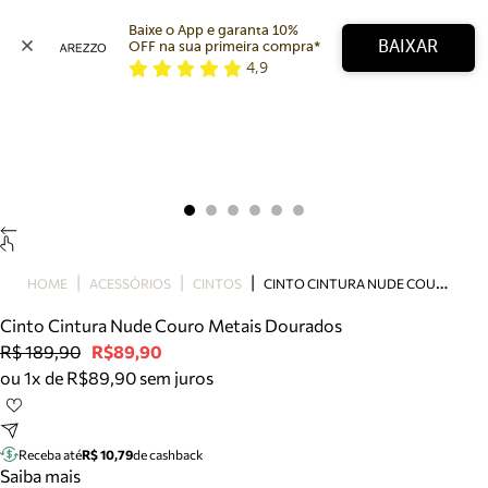
Baixe o App e garanta 10% 
BAIXAR
OFF na sua primeira compra* 
4,9
Arezzo
Favoritos
categorias sugeridas
Buscar produtos
Bota
Papete
Scarpin
Mocassim
Bolsa
C
INTO CINTURA NUDE COURO METAIS DOURADOS
HOME
ACESSÓRIOS
CINTOS
Sapatilha
Cinto Cintura Nude Couro Metais Dourados
Tamanco
R$ 189,90
R$89,90
Tênis
ou 1x de R$89,90 sem juros
Mule
Rasteira
Precisa de ajuda?
Tire dúvidas sobre pedidos, devoluções e mais.
Receba até
R$ 10,79
de cashback
Saiba mais