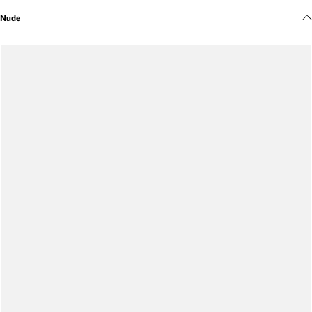
Meus pedidos
Nude
Acompanhe seus pedidos e solicite devoluções.