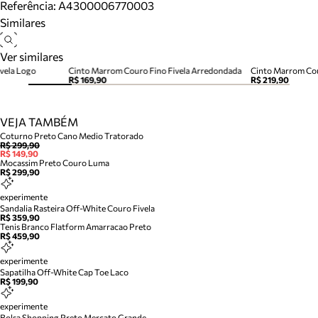
Referência:
A4300006770003
Similares
Ver similares
vela Logo
Cinto Marrom Couro Fino Fivela Arredondada
Cinto Marrom Cou
R$ 169,90
R$ 219,90
VEJA TAMBÉM
Coturno Preto Cano Medio Tratorado
R$ 299,90
R$ 149,90
Mocassim Preto Couro Luma
R$ 299,90
experimente
Sandalia Rasteira Off-White Couro Fivela
R$ 359,90
Tenis Branco Flatform Amarracao Preto
R$ 459,90
experimente
Sapatilha Off-White Cap Toe Laco
R$ 199,90
experimente
Bolsa Shopping Preto Mercato Grande