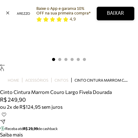
Baixe o App e garanta 10% 
BAIXAR
OFF na sua primeira compra* 
4,9
Arezzo
Favoritos
categorias sugeridas
Buscar produtos
Bota
Papete
Scarpin
Mocassim
Bolsa
C
INTO CINTURA MARROM COURO LARGO FIVELA DOURADA
HOME
ACESSÓRIOS
CINTOS
Sapatilha
Cinto Cintura Marrom Couro Largo Fivela Dourada
Tamanco
R$ 249,90
Tênis
ou 2x de R$124,95 sem juros
Mule
Rasteira
Precisa de ajuda?
Tire dúvidas sobre pedidos, devoluções e mais.
Receba até
R$ 29,99
de cashback
Saiba mais