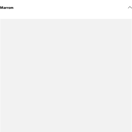
Meus pedidos
Marrom
Acompanhe seus pedidos e solicite devoluções.