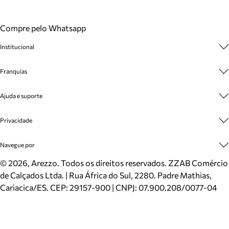
Compre pelo Whatsapp
Institucional
Sobre A Marca
Franquias
Cashback
Trabalhe Conosco
Multimarcas
Ajuda e suporte
Venda Corporativa
Plano de Negócio
Sustentabilidade
Seja Franqueado
Central de Atendimento
Privacidade
Mapa do Site
Cadastro
Benefícios
Entrega
Termos de Uso
Navegue por
Inverno
Meus Pedidos
Politica e Privacidade
Mundo Arezzo
Trocas e Devoluções
Sapatos
©
2026
, Arezzo. Todos os direitos reservados.
ZZAB Comércio
Cartão Presente
Bolsas
de Calçados Ltda. | Rua África do Sul, 2280. Padre Mathias,
Localizador de lojas
Scarpins
Cariacica/ES. CEP: 29157-900 | CNPJ: 07.900.208/0077-04
Sapatilhas
Mocassins
Tênis